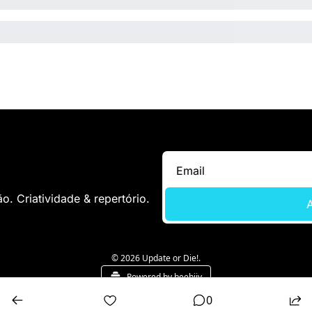
. Criatividade & repertório.
A
© 2026 Update or Die!.
Powered by beehiiv
0