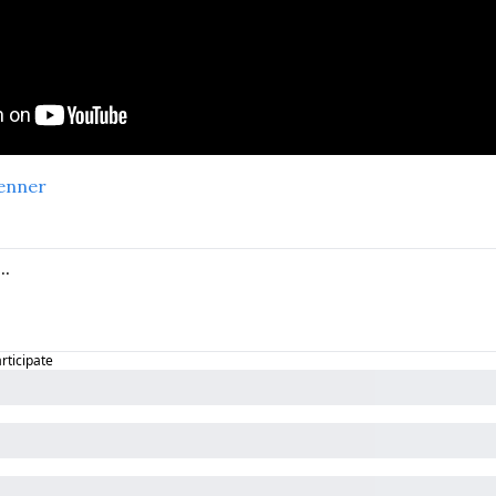
enner
articipate