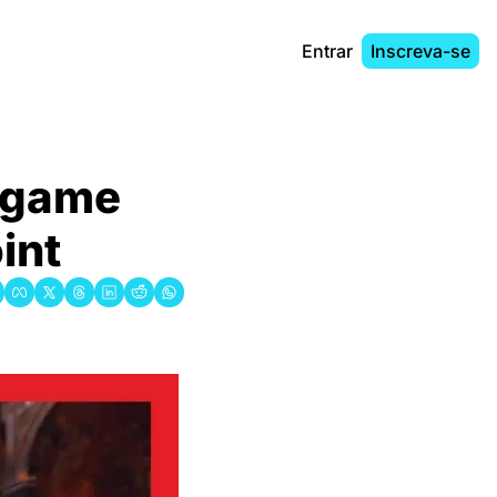
Entrar
Inscreva-se
o game 
int