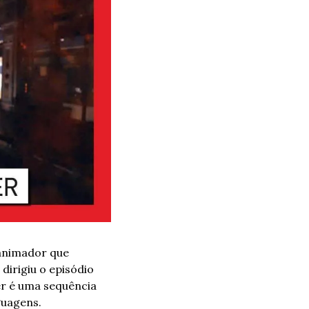
 animador que 
rigiu o episódio 
r é uma sequência 
guagens.