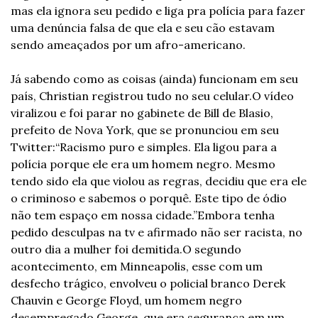
mas ela ignora seu pedido e liga pra polícia para fazer 
uma denúncia falsa de que ela e seu cão estavam 
sendo ameaçados por um afro-americano.
Já sabendo como as coisas (ainda) funcionam em seu 
país, Christian registrou tudo no seu celular.
O vídeo 
viralizou e foi parar no gabinete de Bill de Blasio, 
prefeito de Nova York, que se pronunciou em seu 
Twitter:
“Racismo puro e simples. Ela ligou para a 
polícia porque ele era um homem negro. Mesmo 
tendo sido ela que violou as regras, decidiu que era ele 
o criminoso e sabemos o porquê. Este tipo de ódio 
não tem espaço em nossa cidade.”
Embora tenha 
pedido desculpas na tv e afirmado não ser racista, no 
outro dia a mulher foi demitida.
O segundo 
acontecimento, em Minneapolis, esse com um 
desfecho trágico, envolveu o policial branco Derek 
Chauvin e George Floyd, um homem negro 
desempregado.
George, que era segurança em um 