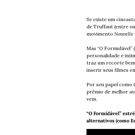
Se existe um cineast
de Truffaut (entre o
movimento 
Nouvelle 
Mas “O Formidável” (
personalidade e intim
traz um recorte bem
inserir seus filmes e
Por seu papel como G
prêmio de melhor ato
vem.
“O Formidável” estréi
alternativos (como E