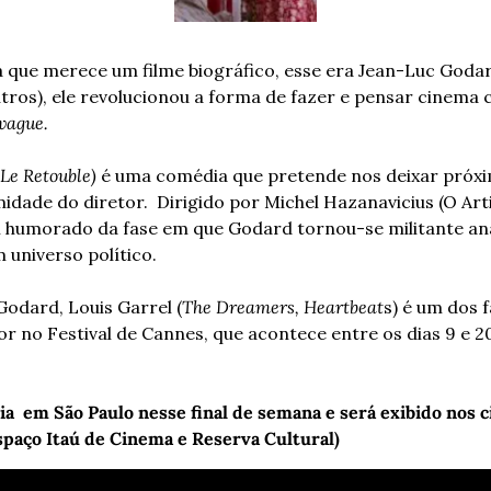
a que merece um filme biográfico, esse era Jean-Luc Godard
utros), ele revolucionou a forma de fazer e pensar cinema
vague.
Le Retouble)
 é uma comédia que pretende nos deixar próxi
idade do diretor.  Dirigido por Michel Hazanavicius (O Arti
 humorado da fase em que Godard tornou-se militante anar
m universo político.
odard, Louis Garrel (
The Dreamers, Heartbeat
s) é um dos f
r no Festival de Cannes, que acontece entre os dias 9 e 2
a  em São Paulo nesse final de semana e será exibido nos c
spaço Itaú de Cinema e Reserva Cultural) 