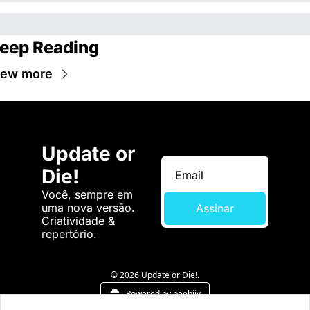
eep Reading
iew more
Update or 
Die!
Você, sempre em 
uma nova versão. 
Assinar
Criatividade & 
repertório.
© 2026 Update or Die!.
Powered by beehiiv