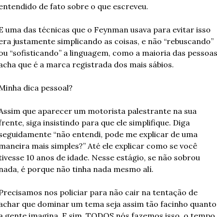
entendido de fato sobre o que escreveu.
E uma das técnicas que o Feynman usava para evitar isso 
era justamente simplicando as coisas, e não “rebuscando” 
ou “sofisticando” a linguagem, como a maioria das pessoas
acha que é a marca registrada dos mais sábios.
Minha dica pessoal?
Assim que aparecer um motorista palestrante na sua 
frente, siga insistindo para que ele simplifique. Diga 
seguidamente “não entendi, pode me explicar de uma 
maneira mais simples?” Até ele explicar como se você 
tivesse 10 anos de idade. Nesse estágio, se não sobrou 
nada, é porque não tinha nada mesmo alí.
Precisamos nos policiar para não cair na tentação de 
achar que dominar um tema seja assim tão facinho quanto 
a gente imagina. E sim, TODOS nós fazemos isso, o tempo 