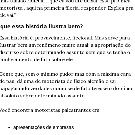
mas tãããão ridícula… que eu vou até deixar essa pro meu 
motorista , aqui na primeira fileria, responder. Explica pra 
ele vai.”
 que essa história ilustra bem?
Essa história é, provavelmente, ficcional. Mas serve para 
ilustrar bem um fenômeno muito atual: a apropriação do 
discurso sobre determinado assunto sem que se tenha o 
conhecimento de fato sobre ele.
Gente que, sem o mínimo pudor mas com a máxima cara 
de pau, dá uma de motorista de físico alemão e sai 
papagaiando verdades como se de fato tivesse o domínio 
absoluto sobre determinado assunto.
Você encontra motoristas palestrantes em:
apresentações de empresas