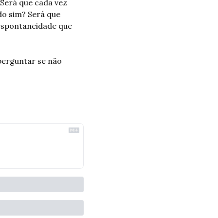
erá que cada vez 
o sim? Será que 
spontaneidade que 
erguntar se não 