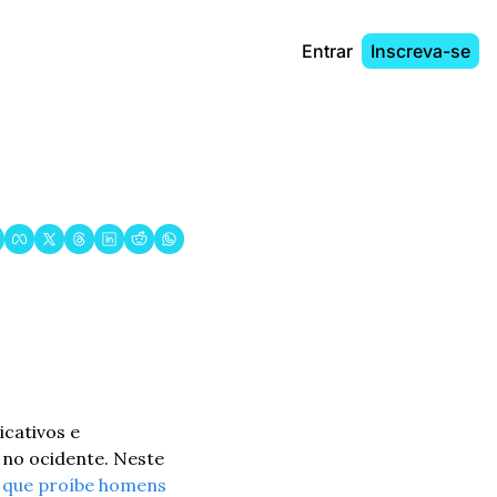
Entrar
Inscreva-se
Ao mesmo tempo em que o “amor” é visto como um mercado disponível em aplicativos e 
no ocidente. Neste 
i que proíbe homens 