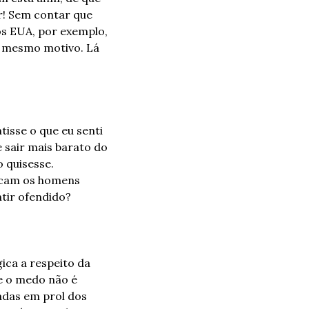
! Sem contar que 
s EUA, por exemplo, 
 mesmo motivo. Lá 
isse o que eu senti 
 sair mais barato do 
 quisesse. 
icam os homens 
tir ofendido?
ca a respeito da 
e o medo não é 
adas em prol dos 