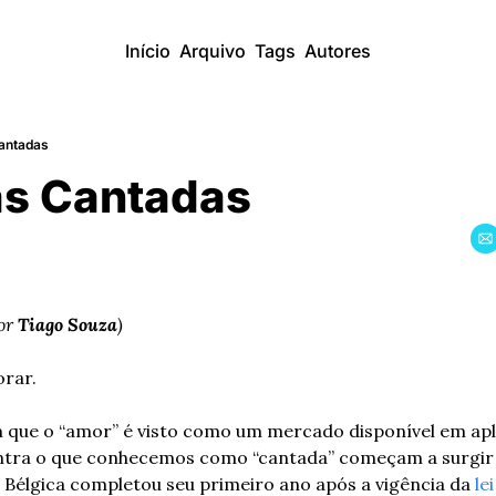
Início
Arquivo
Tags
Autores
antadas
as Cantadas
or 
Tiago Souza
)
orar.
contra o que conhecemos como “cantada” começam a surgir 
a Bélgica completou seu primeiro ano após a vigência da 
le