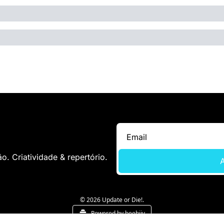
. Criatividade & repertório.
A
© 2026 Update or Die!.
Powered by beehiiv