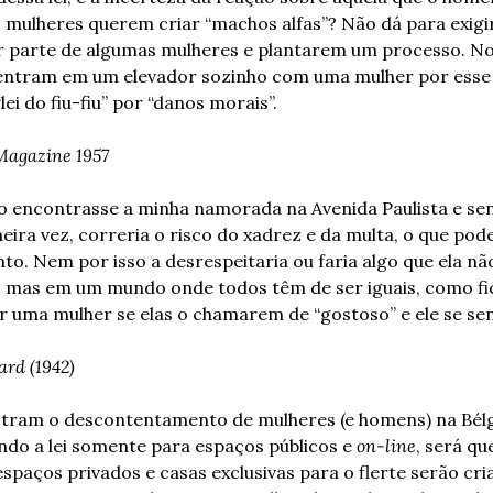
mulheres querem criar “machos alfas”? Não dá para exigir
r parte de algumas mulheres e plantarem um processo. No
ntram em um elevador sozinho com uma mulher por esse
ei do fiu-fiu” por “danos morais”.
Magazine 1957
o encontrasse a minha namorada na Avenida Paulista e sent
eira vez, correria o risco do xadrez e da multa, o que pode
o. Nem por isso a desrespeitaria ou faria algo que ela não
e, mas em um mundo onde todos têm de ser iguais, como f
 uma mulher se elas o chamarem de “gostoso” e ele se sen
ard (1942)
tram o descontentamento de mulheres (e homens) na Bélgi
do a lei somente para espaços públicos e 
on-line
, será qu
spaços privados e casas exclusivas para o flerte serão cri