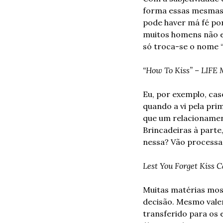
forma essas mesmas 
pode haver má fé po
muitos homens não e
só troca-se o nome “l
“How To Kiss” – LIFE 
Eu, por exemplo, cas
quando a vi pela prim
que um relacionament
Brincadeiras à part
nessa? Vão processar
Lest You Forget Kiss C
Muitas matérias mos
decisão. Mesmo valen
transferido para os e