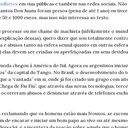
mulheres 
em vias públicas e também nas redes sociais. Não
uantos Don Juans foram presos (pena de até 1 ano) ou tive
 50 e 1000 euros, mas isso não interessa ao texto.
 processe ou me chame de machista (infelizmente o mundo
plicação dessas), quero dizer que sou totalmente contra 
ia e abusos tanto na esfera sexual quanto em outras esferas
) elas devem ser criadas ou aperfeiçoadas em seus devidos
moda chegou à América do Sul. Agora os argentinos inicia
os” da capital do Tango. No Brasil, o desenvolvimento do 
ue a “cantada” em si, onde já foi criado um grupo com site 
ega de Fiu Fiu”, que através das novas tecnologias, tercei
correram abusos e denunciar através de telefones exclusi
s reclamando que os homens estão mais frouxos, se escond
m de encarar e iniciar um bom papo ao vivo ou até mesmo
dessa lei, e a incerteza da reação sobre aquela que o homem