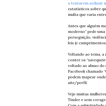
a tentarem seduzir 
estatísticos sobre q
multa que varia entre
Antes que alguém me
moderno” pede uma ex
perseguição, violênc
leis (e cumprimentos
Voltando ao tema, a 
conter os “xavequeir
voltado ao abuso do q
Facebook chamado “Ch
podem mapear onde o
site/perfil.
Vejo muitas mulhere
Tinder e sem corage
Com a subjetividade 