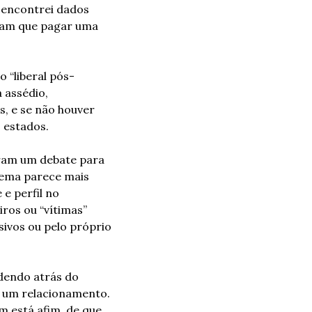
 encontrei dados 
ram que pagar uma 
 “liberal pós-
assédio, 
, e se não houver 
 estados.
ram um debate para 
tema parece mais 
e perfil no 
ros ou “vítimas” 
vos ou pelo próprio 
endo atrás do 
 um relacionamento. 
 está afim, de que 