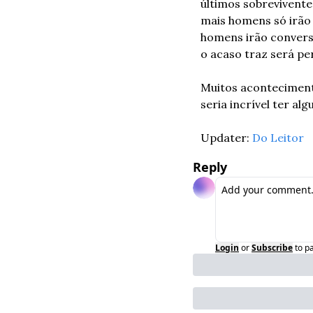
últimos sobrevivent
mais homens só irão
homens irão convers
o acaso traz será p
Muitos aconteciment
seria incrível ter al
Updater: 
Do Leitor
Reply
Login
or
Subscribe
to p