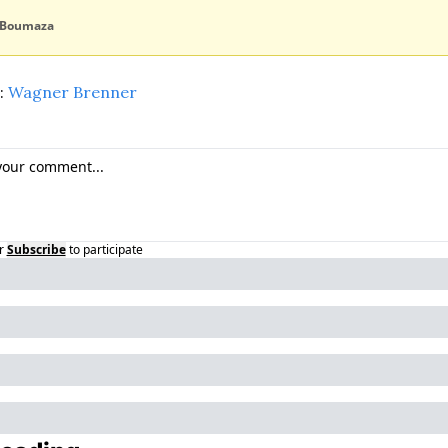
 Boumaza
 
Wagner Brenner
r
Subscribe
to participate