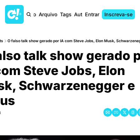
Início
Arquivo
Tags
Autores
Entrar
Inscreva-se
ts
O falso talk show gerado por IA com Steve Jobs, Elon Musk, Schwarzene
also talk show gerado p
com Steve Jobs, Elon 
k, Schwarzenegger e 
us
3