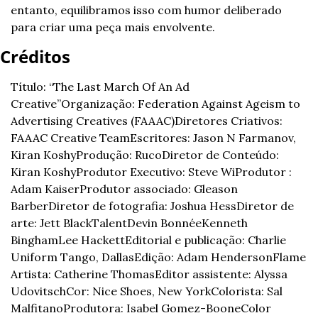
entanto, equilibramos isso com humor deliberado 
para criar uma peça mais envolvente.
Créditos
Título: “The Last March Of An Ad 
Creative”
Organização: Federation Against Ageism to 
Advertising Creatives (FAAAC)
Diretores Criativos: 
FAAAC Creative Team
Escritores: Jason N Farmanov, 
Kiran Koshy
Produção: Ruco
Diretor de Conteúdo: 
Kiran Koshy
Produtor Executivo: Steve Wi
Produtor : 
Adam Kaiser
Produtor associado: Gleason 
Barber
Diretor de fotografia: Joshua Hess
Diretor de 
arte: Jett Black
Talent
Devin Bonnée
Kenneth 
Bingham
Lee Hackett
Editorial e publicação: Charlie 
Uniform Tango, Dallas
Edição: Adam Henderson
Flame 
Artista: Catherine Thomas
Editor assistente: Alyssa 
Udovitsch
Cor: Nice Shoes, New York
Colorista: Sal 
Malfitano
Produtora: Isabel Gomez-Boone
Color 