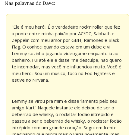
Nas palavras de Dave:
“Ele é meu herói. É o verdadeiro rock’n’roller que fez 
a ponte entre minha paixão por AC/DC, Sabbath e 
Zeppelin com meu amor por GBH, Ramones e Black 
Flag. O conheci quando estava em um clube e vi 
Lemmy sozinho jogando videogame enquanto ia ao 
banheiro. Fui até ele e disse ‘me desculpe, não quero 
te incomodar, mas você me influenciou muito. Você é 
meu herói. Sou um músico, toco no Foo Fighters e 
estive no Nirvana.
Lemmy se virou pra mim e disse ‘lamento pelo seu 
amigo Kurt’. Naquele instante ele deixou de ser o 
beberrão de whisky, o rockstar fodão intrépido e 
passou a ser o beberrão de whisky, o rockstar fodão 
intrépido com um grande coração. Segui em frente 
imaginando que nunca mais o veria novamente, mas 