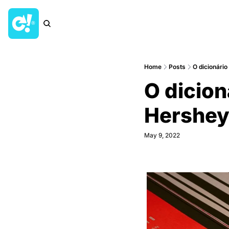
Home
Posts
O dicionári
O dicion
Hershey
May 9, 2022