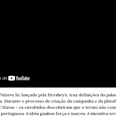
Palavra Só
, lançado pela Hershey’s, traz definições da pala
s. 
Durante o processo de criação da campanha e da plata
C Havas – os envolvidos descobriram que o termo não const
a portuguesa. 
A ideia ganhou força e nasceu. A iniciativa tev