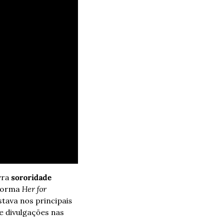
vra 
sororidade
forma 
Her for 
ava nos principais 
e divulgações nas 