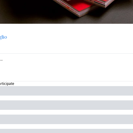
glio
articipate