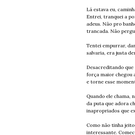
Lá estava eu, caminh
Entrei, tranquei a por
adeus. Não pro banhe
trancada. Não pergu
Tentei empurrar, dar
salvaria, era justa d
Desacreditando que a
força maior chegou a
e torne esse momento
Quando ele chama, nã
da puta que adora c
inapropriados que e
Como não tinha jeito
interessante. Comece