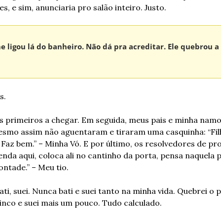
es, e sim, anunciaria pro salão inteiro. Justo.
 ligou lá do banheiro. Não dá pra acreditar. Ele quebrou a 
s.
s primeiros a chegar. Em seguida, meus pais e minha namor
smo assim não aguentaram e tiraram uma casquinha: “Filho
Faz bem.” – Minha Vó. E por último, os resolvedores de pro
nda aqui, coloca ali no cantinho da porta, pensa naquela p
ntade.” – Meu tio.
, bati, suei. Nunca bati e suei tanto na minha vida. Quebrei o 
rinco e suei mais um pouco. Tudo calculado.