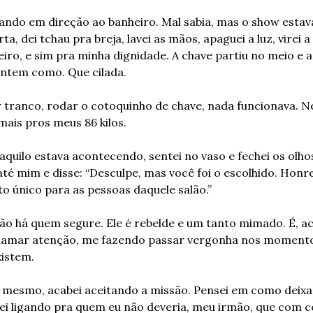
ando em direção ao banheiro. Mal sabia, mas o show estava
ta, dei tchau pra breja, lavei as mãos, apaguei a luz, virei a
iro, e sim pra minha dignidade. A chave partiu no meio e a
ntem como. Que cilada.
 tranco, rodar o cotoquinho de chave, nada funcionava. Ne
emais pros meus 86 kilos.
quilo estava acontecendo, sentei no vaso e fechei os olhos
té mim e disse: “Desculpe, mas você foi o escolhido. Honre
 único para as pessoas daquele salão.”
o há quem segure. Ele é rebelde e um tanto mimado. É, aca
hamar atenção, me fazendo passar vergonha nos momento
xistem.
 mesmo, acabei aceitando a missão. Pensei em como deixar
i ligando pra quem eu não deveria, meu irmão, que com ce