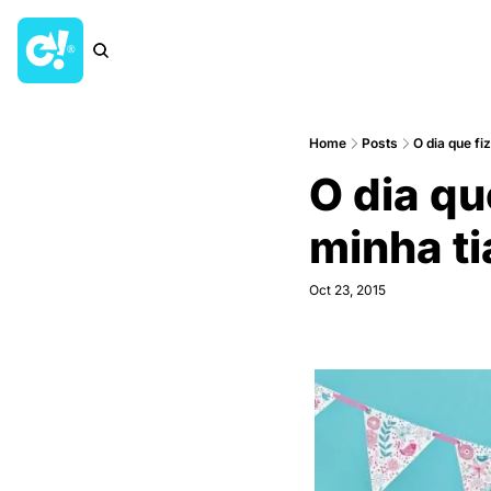
Home
Posts
O dia que fiz
O dia que
minha ti
Oct 23, 2015