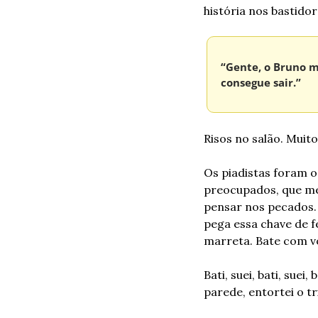
história nos bastidor
“Gente, o Bruno me
consegue sair.”
Risos no salão. Muito
Os piadistas foram o
preocupados, que me
pensar nos pecados. 
pega essa chave de fe
marreta. Bate com vo
Bati, suei, bati, suei
parede, entortei o t