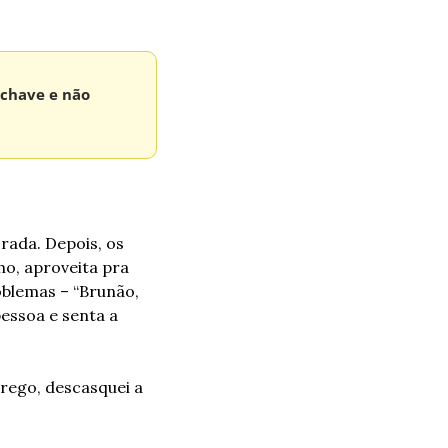
chave e não 
ada. Depois, os 
, aproveita pra 
blemas – “Brunão, 
essoa e senta a 
prego, descasquei a 