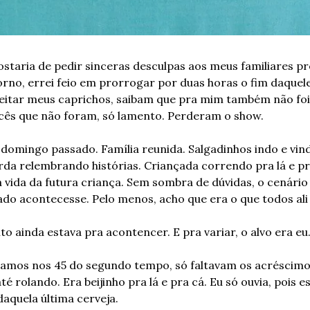
staria de pedir sinceras desculpas aos meus familiares pre
rno, errei feio em prorrogar por duas horas o fim daquele 
aceitar meus caprichos, saibam que pra mim também não foi 
ocês que não foram, só lamento. Perderam o show.
domingo passado. Família reunida. Salgadinhos indo e vind
rda relembrando histórias. Criançada correndo pra lá e pra 
 vida da futura criança. Sem sombra de dúvidas, o cenário 
ado acontecesse. Pelo menos, acho que era o que todos al
to ainda estava pra acontencer. E pra variar, o alvo era eu
amos nos 45 do segundo tempo, só faltavam os acréscimos.
té rolando. Era beijinho pra lá e pra cá. Eu só ouvia, pois e
daquela última cerveja.