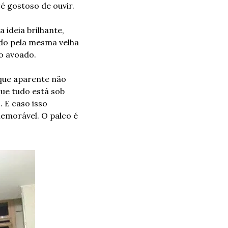
é gostoso de ouvir.
deia brilhante, 
do pela mesma velha 
o avoado.
que aparente não 
e tudo está sob 
E caso isso 
emorável. O palco é 