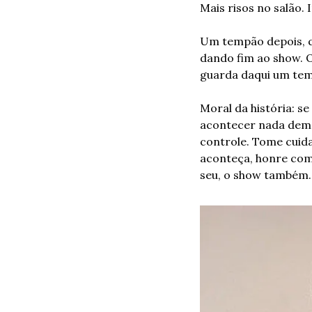
Mais risos no salão.
Um tempão depois, qu
dando fim ao show. O
guarda daqui um tem
Moral da história: s
acontecer nada demai
controle. Tome cuida
aconteça, honre com 
seu, o show também.