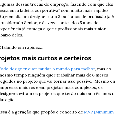
algumas dessas trocas de emprego, fazendo com que eles 
“escalem a ladeira corporativa” com muito mais rapidez. 
Hoje em dia um designer com 3 ou 4 anos de profissão já é 
considerado Senior, e às vezes antes dos 5 anos de 
xperiência já começa a gerir profissionais mais junior 
baixo deles.
E falando em rapidez…
rojetos mais curtos e certeiros
Todo designer quer mudar o mundo para melhor
, mas ao 
mesmo tempo ninguém quer trabalhar mais de 6 meses 
seguidos no projeto que vai tornar isso possível. Mesmo em
empresas maiores e em projetos mais complexos, os 
designers evitam os projetos que terão dois ou três anos de
duração.
Essa é a geração que propôs o conceito de 
MVP (Minimum 