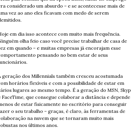
era considerado um absurdo – e se acontecesse mais de 
uma vez ao ano eles ficavam com medo de serem 
demitidos.
Hoje em dia isso acontece com muito mais frequência. 
Ninguém olha feio caso você precise trabalhar de casa de 
vez em quando – e muitas empresas já encorajam esse 
comportamento pensando no bem estar de seus 
funcionários.
A geração dos Millennials também cresceu acostumada 
com horários flexíveis e com a possibilidade de estar em 
vários lugares ao mesmo tempo. É a geração do MSN, Skype
e FaceTime, que consegue colaborar a distância e depende 
menos de estar fisicamente no escritório para conseguir 
azer o seu trabalho – graças, é claro, às ferramentas de 
colaboração na nuvem que se tornaram muito mais 
robustas nos últimos anos.