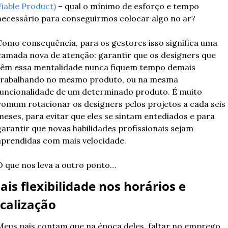
Viable Product)
 – qual o mínimo de esforço e tempo 
necessário para conseguirmos colocar algo no ar?
Como consequência, para os gestores isso significa uma 
camada nova de atenção: garantir que os designers que 
têm essa mentalidade nunca fiquem tempo demais 
trabalhando no mesmo produto, ou na mesma 
funcionalidade de um determinado produto. É muito 
comum rotacionar os designers pelos projetos a cada seis 
meses, para evitar que eles se sintam entediados e para 
garantir que novas habilidades profissionais sejam 
aprendidas com mais velocidade.
O que nos leva a outro ponto…
ais flexibilidade nos horários e 
ocalização
Meus pais contam que na época deles, faltar no emprego 