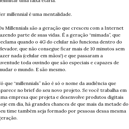
elimitar uma faixa etária.
Ser millennial é uma mentalidade.
Os Millennials são a geração que cresceu com a Internet 
fazendo parte de suas vidas. É a geração “mimada”, que 
reclama quando o 4G do celular não funciona dentro do 
elevador, que não consegue ficar mais de 10 minutos sem 
fazer nada (celular em mãos!) e que passaram a 
juventude toda ouvindo que são especiais e capazes de 
mudar o mundo. E são mesmo.
Só que “millennials” não é só o nome da audiência que 
aparece no brief do seu novo projeto. Se você trabalha em 
uma empresa que projeta e desenvolve produtos digitais 
hoje em dia, há grandes chances de que mais da metade do 
seu time também seja formado por pessoas dessa mesma 
geração.