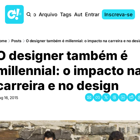
Início
Arquivo
Tags
Autores
Entrar
Inscreva-se
ome
Posts
O designer também é millennial: o impacto na carreira e no des
O designer também é 
millennial: o impacto na
carreira e no design
g 16, 2015