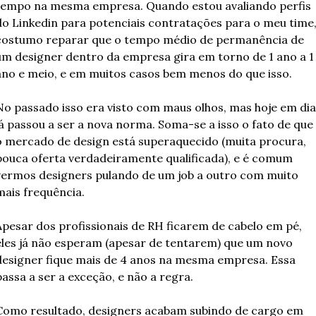
tempo na mesma empresa. Quando estou avaliando perfis 
do Linkedin para potenciais contratações para o meu time,
costumo reparar que o tempo médio de permanência de 
um designer dentro da empresa gira em torno de 1 ano a 1 
ano e meio, e em muitos casos bem menos do que isso.
No passado isso era visto com maus olhos, mas hoje em dia 
já passou a ser a nova norma. Soma-se a isso o fato de que 
o mercado de design está superaquecido (muita procura, 
pouca oferta verdadeiramente qualificada), e é comum 
vermos designers pulando de um job a outro com muito 
mais frequência.
Apesar dos profissionais de RH ficarem de cabelo em pé, 
eles já não esperam (apesar de tentarem) que um novo 
designer fique mais de 4 anos na mesma empresa. Essa 
passa a ser a exceção, e não a regra.
Como resultado, designers acabam subindo de cargo em 