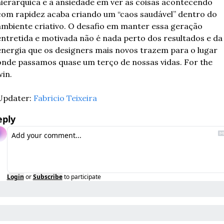
hierárquica e à ansiedade em ver as coisas acontecendo 
com rapidez acaba criando um “caos saudável” dentro do 
ambiente criativo. O desafio em manter essa geração 
entretida e motivada não é nada perto dos resultados e da 
energia que os designers mais novos trazem para o lugar 
onde passamos quase um terço de nossas vidas. For the 
win.
Updater: 
Fabricio Teixeira
eply
Login
or
Subscribe
to participate