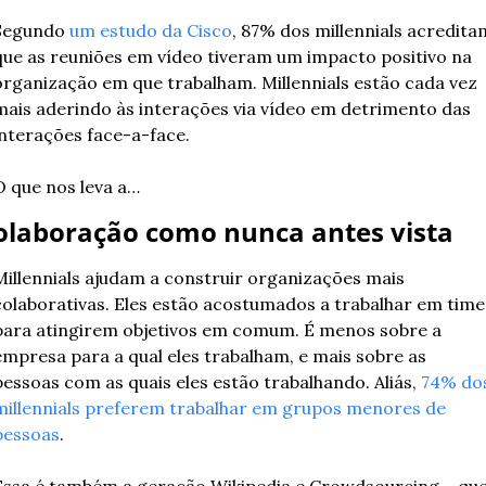
Segundo 
um estudo da Cisco
, 87% dos millennials acreditam
que as reuniões em vídeo tiveram um impacto positivo na 
organização em que trabalham. Millennials estão cada vez 
mais aderindo às interações via vídeo em detrimento das 
interações face-a-face.
O que nos leva a…
olaboração como nunca antes vista
Millennials ajudam a construir organizações mais 
colaborativas. Eles estão acostumados a trabalhar em times
para atingirem objetivos em comum. É menos sobre a 
empresa para a qual eles trabalham, e mais sobre as 
pessoas com as quais eles estão trabalhando. Aliás, 
74% dos
millennials preferem trabalhar em grupos menores de 
pessoas
.
Essa é também a geração Wikipedia e Crowdsourcing – que