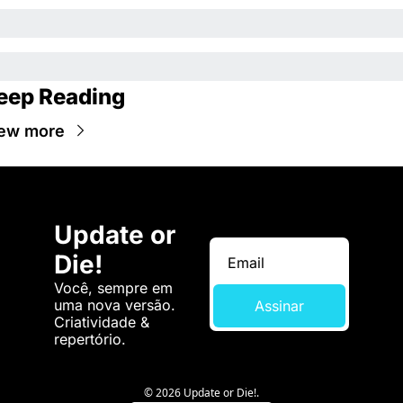
eep Reading
ew more
Update or 
Die!
Você, sempre em 
uma nova versão. 
Assinar
Criatividade & 
repertório.
© 2026 Update or Die!.