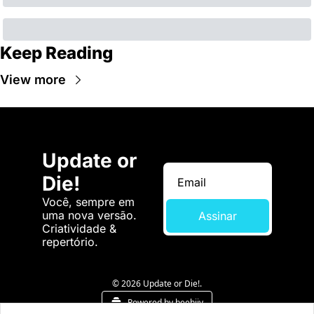
Keep Reading
View more
Update or 
Die!
Você, sempre em 
uma nova versão. 
Assinar
Criatividade & 
repertório.
© 2026 Update or Die!.
Powered by beehiiv