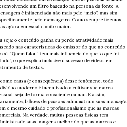
esenvolvendo um filtro baseado na persona da fonte. A 
ensagem é influenciada não mais pelo “meio”, mas sim 
specificamente pelo mensageiro. Como sempre fizemos, 
as agora em escala muito maior.
u seja: o conteúdo ganha ou perde atratividade mais 
aseado nas caraterísticas do emissor do que no conteúdo 
m sí. “Quem falou” tem mais influencia do que “o que foi 
alado”, o que explica inclusive o sucesso de videos em 
etrimento de textos. 
 como causa (e consequência) desse fenômeno, todo 
ndivíduo moderno é incentivado a cultivar sua marca 
essoal, seja de forma consciente ou não. E assim, 
iariamente, bilhões de pessoas administram suas mensagen
om o mesmo cuidado e profissionalismo que as marcas 
omerciais. Na verdade, muitas pessoas físicas tem 
dministrado suas imagens melhor do que as marcas e 