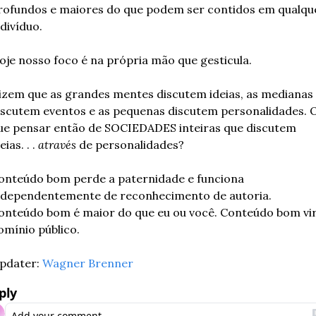
rofundos e maiores do que podem ser contidos em qualque
divíduo. 
oje nosso foco é na própria mão que gesticula. 
izem que as grandes mentes discutem ideias, as medianas 
iscutem eventos e as pequenas discutem personalidades. O
ue pensar então de SOCIEDADES inteiras que discutem 
eias. . . 
através
 de personalidades?
onteúdo bom perde a paternidade e funciona 
ndependentemente de reconhecimento de autoria. 
onteúdo bom é maior do que eu ou você. Conteúdo bom vir
omínio público. 
pdater: 
Wagner Brenner
ply