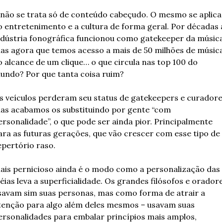
 não se trata só de conteúdo cabeçudo. O mesmo se aplica 
o entretenimento e a cultura de forma geral. Por décadas a
ndústria fonográfica funcionou como gatekeeper da música,
as agora que temos acesso a mais de 50 milhões de música
o alcance de um clique… o que circula nas top 100 do 
undo? Por que tanta coisa ruim?
s veículos perderam seu status de gatekeepers e curadores
as acabamos os substituindo por gente “com 
ersonalidade”, o que pode ser ainda pior. Principalmente 
ara as futuras gerações, que vão crescer com esse tipo de 
epertório raso.
ais pernicioso ainda é o modo como a personalização das 
déias leva a superficialidade. Os grandes filósofos e oradore
savam sim suas personas, mas como forma de atrair a 
tenção para algo além deles mesmos – usavam suas 
ersonalidades para embalar princípios mais amplos, 