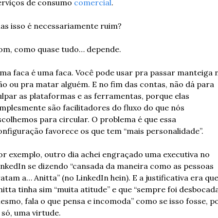
erviços de consumo 
comercial
.
as isso é necessariamente ruim?
om, como quase tudo… depende.
ma faca é uma faca. Você pode usar pra passar manteiga n
ão ou pra matar alguém. E no fim das contas, não dá para 
ulpar as plataformas e as ferramentas, porque elas 
implesmente são facilitadores do fluxo do que nós 
scolhemos para circular. O problema é que essa 
onfiguração favorece os que tem “mais personalidade”.
or exemplo, outro dia achei engraçado uma executiva no 
inkedIn se dizendo “cansada da maneira como as pessoas 
atam a… Anitta” (no LinkedIn hein). E a justificativa era que 
nitta tinha sim “muita atitude” e que “sempre foi desbocada
esmo, fala o que pensa e incomoda” como se isso fosse, po
 só, uma virtude. 