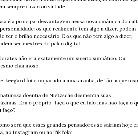
em sempre razão ou virtude.
ssa é a principal desvantagem nessa nova dinâmica do cult
 personalidade: os que realmente tem algo a dizer, podem 
ão ter o brilho necessário. E os que não tem algo a dizer, 
odem ser mestres do palco digital. 
ócrates não era exatamente um sujeito simpático. Ou 
esmo charmoso.
ierkeegard foi comparado a uma aranha, de tão asqueroso
 natureza doentia de Nietzsche desmentia suas 
áximas. Era o próprio “faça o que eu falo mas não faça o qu
 faço”. 
omo será que esses grandes pensadores se sairiam hoje e
ia, no Instagram ou no TikTok?