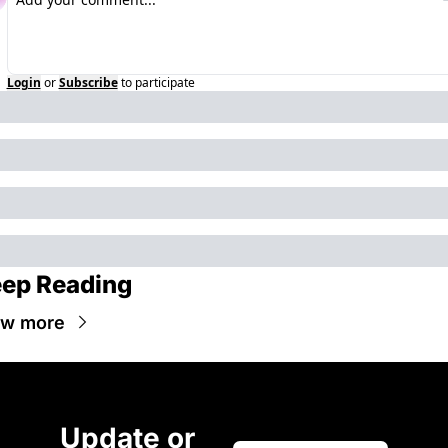
Login
or
Subscribe
to participate
ep Reading
ew more
Update or 