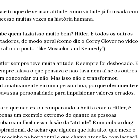
sse truque de se usar atitude como virtude já foi usada com
ucesso muitas vezes na história humana.
abe quem fazia isso muito bem? Hitler. 
E todos os outros 
itadores, de modo geral (como diz o Corey Glover no video 
o alto do post… “like Mussolini and Kennedy”)
itler sempre teve muita atitude. E sempre foi desbocado. E
empre falava o que pensava e não tava nem aí se os outros 
am concordar ou não. Mas isso não o transformou 
utomaticamente em uma pessoa boa, porque obviamente el
sava sua personalidade para impulsionar valores errados.
laro que não estou comparando a Anitta com o Hitler, é 
penas um exemplo extremo do quanto as pessoas 
mbarcam fácil nessa ilusão da “atitude”. É um onboarding 
spiracional, de achar que alguém que fala alto, que mexe o 
escocinho na horizontal e que chama atenção com lacraçã