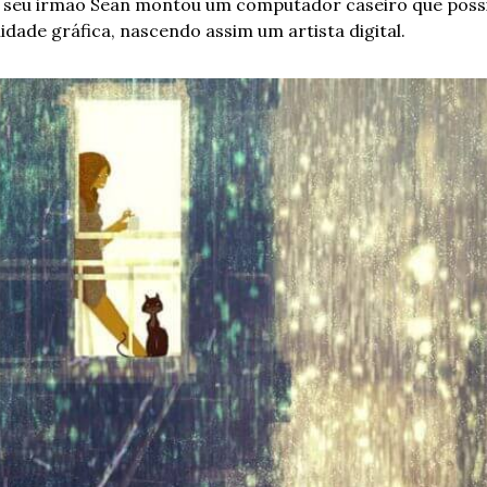
 seu irmão Sean montou um computador caseiro que possibi
idade gráfica, nascendo assim um artista digital.