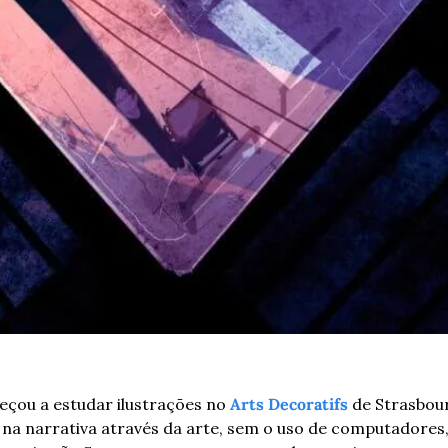
çou a estudar ilustrações no 
Arts Decoratifs
 de Strasbour
 na narrativa através da arte, sem o uso de computadores,