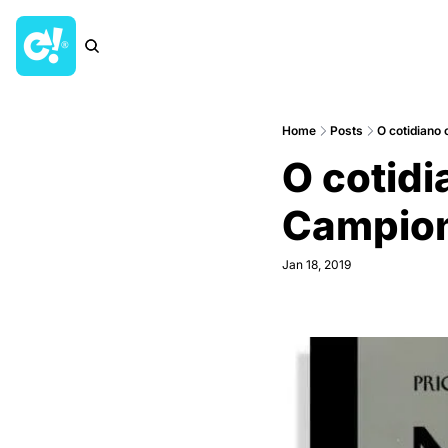
Home
Posts
O cotidiano
O cotidi
Campio
Jan 18, 2019