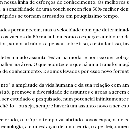
em nessa linha de esforços de conhecimento. Os melhores 
a sensibilidade de uma touch screen fica 50% melhor dent
rápidos se tornam atrasados em pouquíssimo tempo.
ades permanecem, mas a velocidade com que determinado
os vácuos da Fórmula 1, ou como o espaço-sumidouro da c
os, somos atraídos a pensar sobre isso, a estudar isso, inv
determinado assunto “estar na moda” e por isso ser cobiça
alhar na área. O que acontece é que há uma transformação
 de conhecimento. E somos levados por esse novo format
nto”, a amplitude da vida humana e da sua relação com ambi
si só, promove a diversidade de assuntos e áreas a serem d
a ser estudado e pesquisado, num potencial infinitamente 
hê-lo — ou seja, sempre haverá um assunto novo a ser es
elerado, o próprio tempo vai abrindo novos espaços de co
ecnologia, a contestação de uma teoria, o aperfeiçoament