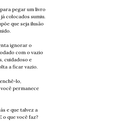
para pegar um livro 
já colocados sumiu. 
õe que seja ilusão 
mido.
nta ignorar o 
modado com o vazio 
s, cuidadoso e 
ta a ficar vazio.
enchê-lo, 
m você permanece 
 e que talvez a 
E o que você faz? 