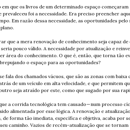
 em que os livros de um determinado espaço começaram 
 prevaleceu foi a necessidade. Era preciso preencher aquel
po. Em razão dessa necessidade, as oportunidades pelo r
plano.
rar que a mera renovação de conhecimento seja capaz de d
 seria pouco válido. A necessidade por atualização e reinve
r área do conhecimento. O que é, então, que torna tão ev
obrepujando o espaço para as oportunidades?
se fala dos chamados vácuos, que são as zonas com baixa 
trás de um veículo em alta velocidade, e que permitem qu
utro seja atraído por este, como que sugado por sua rapi
que a corrida tecnológica tem causado — num processo cícl
ido alimentada por esse lógica. A renovação e atualização 
de forma tão imediata, específica e objetiva, acaba por s
eu caminho. Vazios de recém-atualização que se tornam te