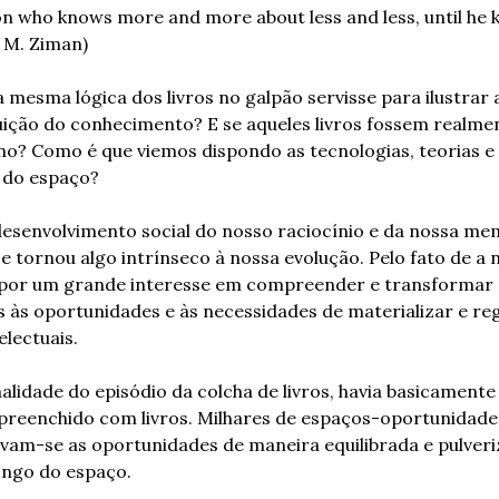
rson who knows more and more about less and less, until he 
n M. Ziman)
 mesma lógica dos livros no galpão servisse para ilustrar 
uição do conhecimento? E se aqueles livros fossem realmen
 Como é que viemos dispondo as tecnologias, teorias e e
 do espaço?
esenvolvimento social do nosso raciocínio e da nossa mem
se tornou algo intrínseco à nossa evolução. Pelo fato de a n
or um grande interesse em compreender e transformar o
s às oportunidades e às necessidades de materializar e reg
electuais.
idade do episódio da colcha de livros, havia basicamente
preenchido com livros. Milhares de espaços-oportunidades
vam-se as oportunidades de maneira equilibrada e pulveriz
ongo do espaço.