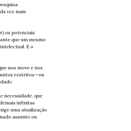
esquisa. 
a vez mais 
) os potenciais 
rante que um mesmo 
telectual. E o 
que nos move e nos 
ntos restritos — ou 
idade.
e necessidade, que 
mais infinitas 
xige uma atualização 
nado assunto ou 