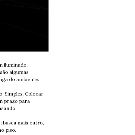
 iluminado, 
 são algumas 
onga do ambiente.
. Simples. Colocar 
m prazo para 
nsando.
 busca mais outro, 
no piso.