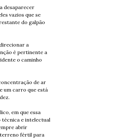
a desaparecer 
es vazios que se 
estante do galpão 
irecionar a 
nção é pertinente a 
idente o caminho 
concentração de ar 
e um carro que está 
dez.
ico, em que essa 
técnica e intelectual 
empre abrir 
rreno fértil para 