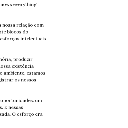
knows everything 
a nossa relação com 
te blocos do 
sforços intelectuais 
ória, produzir 
ossa existência 
 ambiente, estamos 
istrar os nossos 
 oportunidades: um 
. E nessas 
ada. O esforço era 