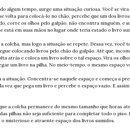
o algum tempo, surge uma situação curiosa. Você se vira 
se volta para colocá-lo no chão, percebe que um dos livros 
do, corre os olhos pelo galpão, não encontra ninguém, e sup
que está em suas mãos no lugar onde teria estado o livro su
a colcha, mas logo a situação se repete. Dessa vez, você te
egue colocando livros pelo chão do galpão. Até que, inco
lta atrás e coloca um livro sobre o tal espaço. Vira os olho
pegar um livro na pilha. No meio-tempo, o mesmo espaço vol
ia a situação. Concentra-se naquele espaço e começa a pre
a vez que pega um livro e percebe o espaço vazio. E assi
 que a colcha permanece do mesmo tamanho que horas atrás
das pilhas não seja suficiente para completar todo o piso. 
 o misterioso e atraente espaço dos livros sumidos.