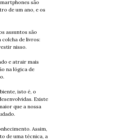
smartphones são 
ro de um ano, e os 
s assuntos são 
olcha de livros: 
estir nisso.
do e atrair mais 
 na lógica de 
o.
ente, isto é, o 
esenvolvidas. Existe 
maior que a nossa 
tudado.
nhecimento. Assim, 
o de uma técnica, a 