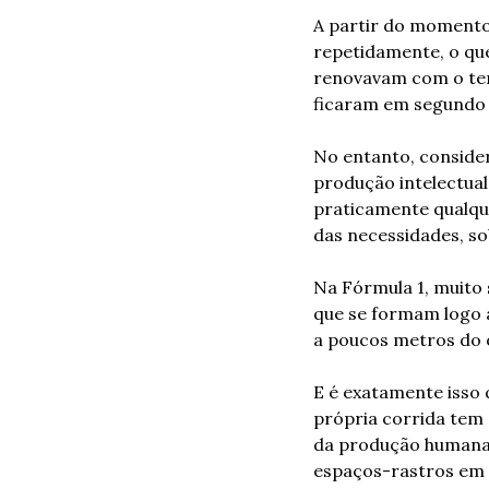
A partir do momento
repetidamente, o que
renovavam com o tem
ficaram em segundo 
No entanto, conside
produção intelectual
praticamente qualque
das necessidades, s
Na Fórmula 1, muito 
que se formam logo a
a poucos metros do o
E é exatamente isso 
própria corrida tem s
da produção humana, 
espaços-rastros em s