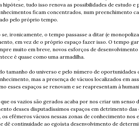
ipótese, tudo isso renova as possibilidades de estudo e p
onhecimentos ficam concentrados, num preenchimento cad
hado pelo próprio tempo.
se, ironicamente, o tempo passasse a ditar (e monopolizar
ento, em vez de o próprio espaço fazer isso. O tempo ga
mpre muito em breve, novos esforços de desenvolvimento in
ntece é quase como uma armadilha.
pelo tamanho do universo e pelo número de oportunidades 
onhecimento, mas a presença de vácuos localizados em assu
omo esses espaços se renovam e se reapresentam à human
que os vazios são gerados acaba por nos criar um senso d
ento desses disputadíssimos espaços em detrimento das de
m, os efêmeros vácuos nessas zonas de conhecimento nos e
e dê continuidade ao egoísta desenvolvimento de determi