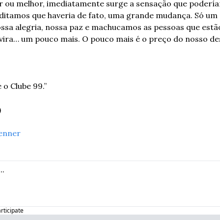
 ou melhor, imediatamente surge a sensação que podería
ditamos que haveria de fato, uma grande mudança. Só um 
sa alegria, nossa paz e machucamos as pessoas que estão a
vira… um pouco mais. O pouco mais é o preço do nosso des
 o Clube 99.”
)
enner
articipate