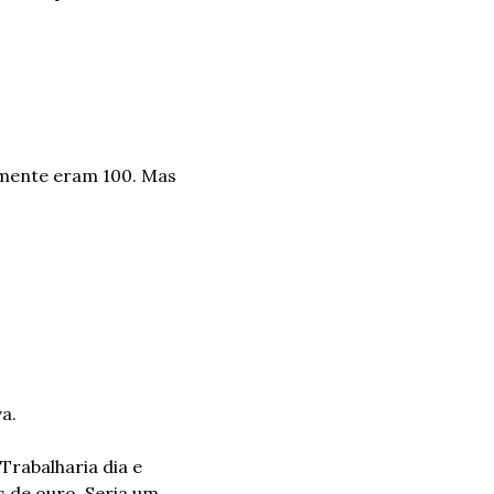
mente eram 100. Mas 
a.
rabalharia dia e 
 de ouro. Seria um 