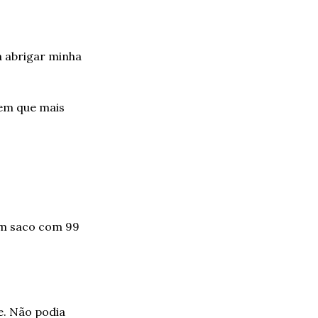
 abrigar minha 
em que mais 
m saco com 99 
. Não podia 