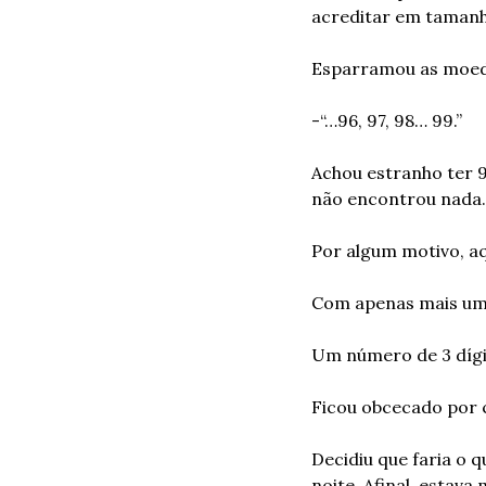
acreditar em tamanha
Esparramou as moed
-“…96, 97, 98… 99.”
Achou estranho ter 9
não encontrou nada
Por algum motivo, a
Com apenas mais uma
Um número de 3 dígi
Ficou obcecado por 
Decidiu que faria o 
noite. Afinal, estav