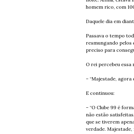
homem rico, com 10
Daquele dia em diant
Passava o tempo to
resmungando pelos ca
preciso para consegu
O rei percebeu essa
– “Majestade, agora o
E continuou:
– “O Clube 99 é form
não estão satisfeita
que se tiverem apenas
verdade. Majestade, 