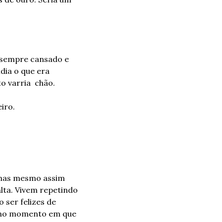
sempre cansado e 
ia o que era 
 varria  chão.
iro.
 mas mesmo assim 
lta. Vivem repetindo 
 ser felizes de 
, no momento em que 