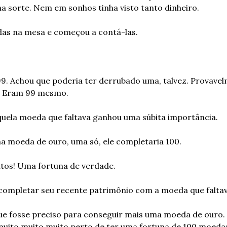
 sorte. Nem em sonhos tinha visto tanto dinheiro.
as na mesa e começou a contá-las.
9. Achou que poderia ter derrubado uma, talvez. Provavel
. Eram 99 mesmo.
quela moeda que faltava ganhou uma súbita importância.
 moeda de ouro, uma só, ele completaria 100.
tos! Uma fortuna de verdade.
completar seu recente patrimônio com a moeda que faltav
que fosse preciso para conseguir mais uma moeda de ouro. T
a muito muito muito perto de ter uma fortuna de 100 moedas