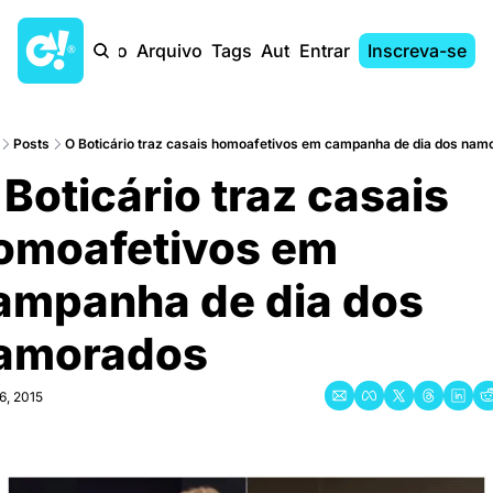
Início
Arquivo
Tags
Autores
Entrar
Inscreva-se
Posts
O Boticário traz casais homoafetivos em campanha de dia dos nam
Boticário traz casais 
omoafetivos em 
ampanha de dia dos 
amorados
6, 2015