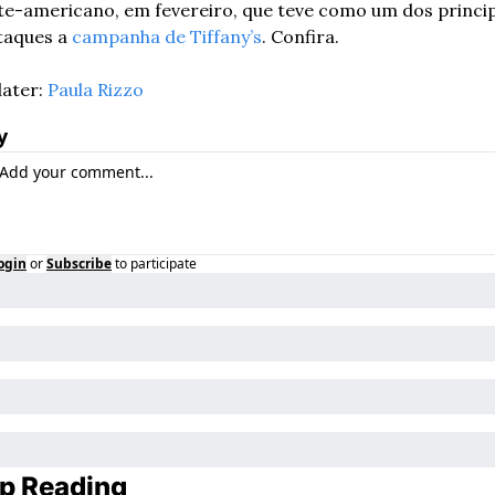
te-americano, em fevereiro, que teve como um dos princip
taques a 
campanha de Tiffany’s
. Confira.
ater: 
Paula Rizzo
y
ogin
or
Subscribe
to participate
p Reading