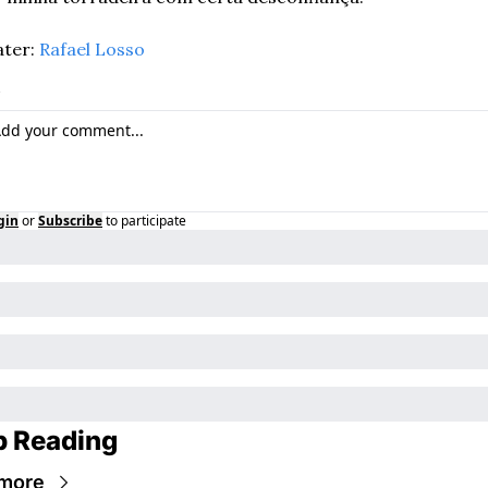
ter: 
Rafael Losso
gin
or
Subscribe
to participate
p Reading
more