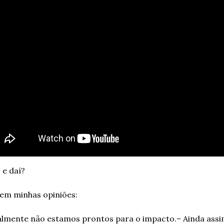
 e daí?
em minhas opiniões:
almente não estamos prontos para o impacto.
– Ainda assim