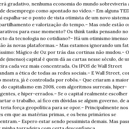
será gradativo, nenhuma economia do mundo sobreviveria a
de desemprego como apontado no vídeo.
– Em alguns TED
aí espalha-se o ponto de vista otimista de um novo sistema 
artilhamento e valorização do tempo.
– Mas onde estão os
arativos para esse momento? Os think tanks pensando no 
cto da tecnologia no cotidiano?
– Há um otimismo imenso 
ção às novas plataformas.
– Mas estamos ignorando um fat
íssimo: Mágico de Oz por trás das cortinas não mudou.
– O
de (imenso) capital é quem dá as cartas nesse século, de u
ira cada vez mais concentrada. Os IPOS de Wall Street 
ndam a ética de todas as redes sociais.
– E Wall Street, co
o mostra, já é controlada por robôs.
– Que criaram a maior 
e do capitalismo em 2008, com algoritmos surreais, hiper-
igentes, e hiper-errados.
– Se o capital realmente escolher 
artar o trabalho, aí fico em dúvidas se algum governo, de a
 teria força geopolítica para se opor.
– Principalmente nos 
es em que as matérias primas, e os bens primários se 
entram.
– Espero estar sendo pessimista demais. Mas pass
r minha torradeira com certa desconfiança.