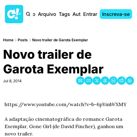
Início
Arquivo
Tags
Autores
Entrar
Inscreva-se
Home
Posts
Novo trailer de Garota Exemplar
Novo trailer de 
Garota Exemplar
Jul 8, 2014
https://www.youtube.com/watch?v=b-6pYmbVXMY
A adaptação cinematográfica do romance Garota 
Exemplar, Gone Girl (de David Fincher), ganhou um 
novo trailer.