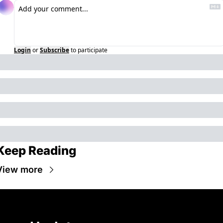
Login
or
Subscribe
to participate
Keep Reading
View more