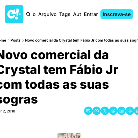
Início
Arquivo
Tags
Autores
Entrar
Inscreva-se
ome
Posts
Novo comercial da Crystal tem Fábio Jr com todas as suas sog
Novo comercial da 
Crystal tem Fábio Jr 
com todas as suas 
sogras
r 2, 2018