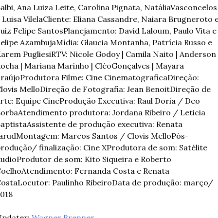
albi, Ana Luiza Leite, Carolina Pignata, Natália
Vasconcelos 
 Luisa Vilela
Cliente: Eliana Cassandre, Naiara Brugneroto e
uiz Felipe Santos
Planejamento: David Laloum, Paulo Vita e 
elipe Azambuja
Mídia: Glaucia Montanha, Patrícia Russo e 
arem Pugliesi
RTV: Nicole Godoy | Camila Naito | Anderson 
ocha | Mariana Marinho | Cléo
Gonçalves | Mayara 
raújo
Produtora Filme: Cine Cinematografica
Direção: 
lovis Mello
Direção de Fotografia: Jean Benoit
Direção de 
rte: Equipe Cine
Produção Executiva: Raul Doria / Deo 
Borba
Atendimento produtora: Jordana Ribeiro / Leticia 
aptista
Assistente de produção executiva: Renata 
arud
Montagem: Marcos Santos / Clovis Mello
Pós-
rodução/ finalização: Cine X
Produtora de som: Satélite 
udio
Produtor de som: Kito Siqueira e Roberto 
oelho
Atendimento: Fernanda Costa e Renata 
osta
Locutor: Paulinho Ribeiro
Data de produção: março/ 
018
pdater: 
Wagner Brenner