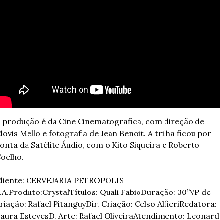
 produção é da Cine Cinematografica, com direção de 
lovis Mello e fotografia de Jean Benoit. A trilha ficou por 
onta da Satélite Áudio, com o Kito Siqueira e Roberto 
oelho.
liente: CERVEJARIA PETROPOLIS 
.A.
Produto:Crystal
Títulos: Quali Fabio
Duração: 30”
VP de 
riação: Rafael Pitanguy
Dir. Criação: Celso Alfieri
Redatora: 
aura Esteves
D. Arte: Rafael Oliveira
Atendimento: Leonardo