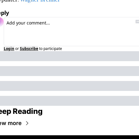
ply
Login
or
Subscribe
to participate
eep Reading
ew more