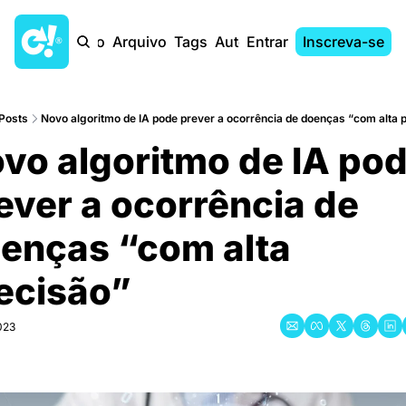
Início
Arquivo
Tags
Autores
Entrar
Inscreva-se
Posts
Novo algoritmo de IA pode prever a ocorrência de doenças “com alta p
vo algoritmo de IA pod
ever a ocorrência de 
enças “com alta 
ecisão”
2023