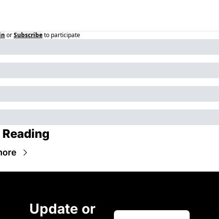
in
or
Subscribe
to participate
 Reading
more
Update or 