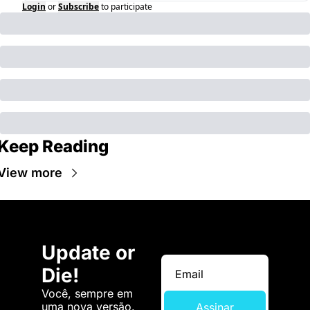
Login
or
Subscribe
to participate
Keep Reading
View more
Update or 
Die!
Você, sempre em 
uma nova versão. 
Assinar