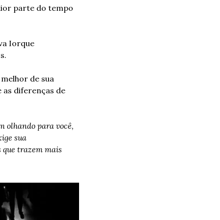
ior parte do tempo 
a Iorque 
s.
 melhor de sua 
 as diferenças de 
 olhando para você, 
ige sua 
“As melhores imagens são as que trazem mais 