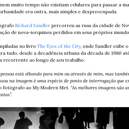
nem muito tempo não existiam celulares para passar a ma
 urbanidade era outra, mais simples e despreocupada.
ógrafo 
Richard Sandler
 percorreu as ruas da cidade de Nov
ção de nova-iorquinos perdidos em seus próprios mundo
piladas no livro 
The Eyes of the City
, onde Sandler exibe o
ura tudo, desde a decadência urbana da década de 1980 até
a recorrente ao longo de seu trabalho.
 pessoa está olhando para mim ou através de mim, mas também
ssoa na imagem é uma espécie de ponto de interrogação que ex
e o fotógrafo ao My Modern Met. 
stas”. 