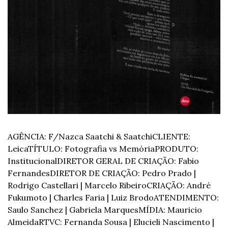
AGÊNCIA: F/Nazca Saatchi & Saatchi
CLIENTE: 
Leica
TÍTULO: Fotografia vs Memória
PRODUTO: 
Institucional
DIRETOR GERAL DE CRIAÇÃO: Fabio 
Fernandes
DIRETOR DE CRIAÇÃO: Pedro Prado | 
Rodrigo Castellari | Marcelo Ribeiro
CRIAÇÃO: André 
Fukumoto | Charles Faria | Luiz Brodo
ATENDIMENTO: 
Saulo Sanchez | Gabriela Marques
MÍDIA: Mauricio 
Almeida
RTVC: Fernanda Sousa | Elucieli Nascimento | 