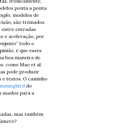
s. Ironicamente, 
delos ponta a ponta 
plo, modelos de 
são, são treinados 
 entre entradas 
o e aceleração, por 
onjunto” todo o 
nião, é que esses 
ma boa maneira de 
, como Mao et al. 
as pode produzir 
 e textos. O caminho 
mmingbird
 do 
 usados para a 
usadas, mas também 
 número?