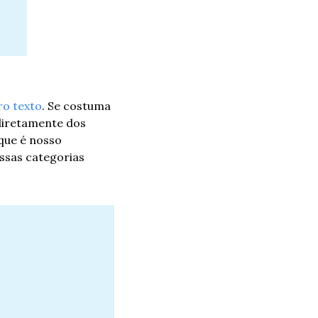
ro texto
. Se costuma 
diretamente dos 
ue é nosso 
sas categorias 