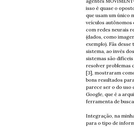
agentes MOVIMENTOS.
isso é quase o opost
que usam um único m
veículos autônomos q
com redes neurais r
(dados, como imagens
exemplo). Fãs desse 
sistema, ao invés do
sistemas são difícei
resolver problemas c
[3], mostraram como 
bons resultados para
parece ser o do uso 
Google, que é a arqu
ferramenta de busca.
Integração, na minha
para o tipo de infor