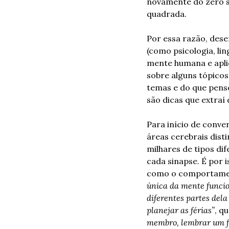
novamente do zero se
quadrada.
Por essa razão, dese
(como psicologia, lin
mente humana e aplic
sobre alguns tópicos
temas e do que penso 
são dicas que extraí 
Para início de conve
áreas cerebrais dist
milhares de tipos dif
cada sinapse. É por 
como o comportament
única da mente funcio
diferentes partes dela
planejar as férias”
, q
membro, lembrar um f