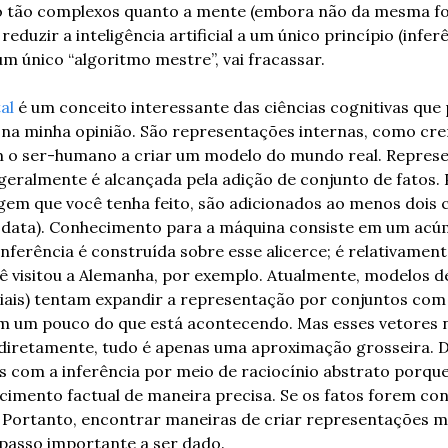
 tão complexos quanto a mente (embora não da mesma fo
eduzir a inteligência artificial a um único princípio (infer
um único “algoritmo mestre”, vai fracassar. 
al
 é um conceito interessante das ciências cognitivas que 
 na minha opinião. São representações internas, como cren
am o ser-humano a criar um modelo do mundo real. Repres
ralmente é alcançada pela adição de conjunto de fatos. 
em que você tenha feito, são adicionados ao menos dois co
e, data). Conhecimento para a máquina consiste em um acúm
inferência é construída sobre esse alicerce; é relativament
ocê visitou a Alemanha, por exemplo. Atualmente, modelos de
iciais) tentam expandir a representação por conjuntos co
m um pouco do que está acontecendo. Mas esses vetores 
diretamente, tudo é apenas uma aproximação grosseira. D
s com a inferência por meio de raciocínio abstrato porque
imento factual de maneira precisa. Se os fatos forem confus
. Portanto, encontrar maneiras de criar representações ment
passo importante a ser dado.   