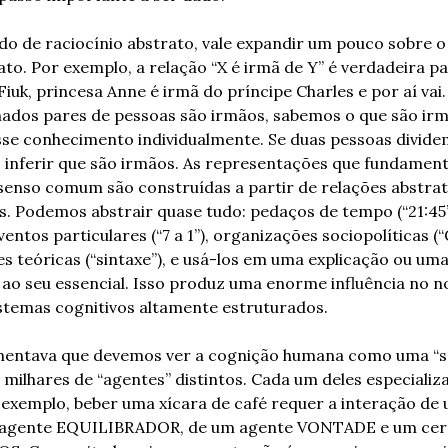
do de raciocínio abstrato, vale expandir um pouco sobre o
to. Por exemplo, a relação “X é irmã de Y” é verdadeira par
Fiuk, princesa Anne é irmã do príncipe Charles e por aí vai
ados pares de pessoas são irmãos, sabemos o que são irmã
sse conhecimento individualmente. Se duas pessoas divide
inferir que são irmãos. As representações que fundamen
senso comum são construídas a partir de relações abstra
. Podemos abstrair quase tudo: pedaços de tempo (“21:45”
eventos particulares (“7 a 1”), organizações sociopolíticas 
s teóricas (“sintaxe”), e usá-los em uma explicação ou uma 
ao seu essencial. Isso produz uma enorme influência no no
stemas cognitivos altamente estruturados.
entava que devemos ver a cognição humana como uma “so
 milhares de “agentes” distintos. Cada um deles especializ
r exemplo, beber uma xícara de café requer a interação de 
gente EQUILIBRADOR, de um agente VONTADE e um cert