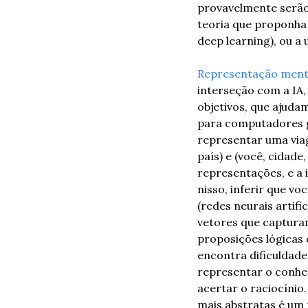
provavelmente serão
teoria que proponha r
deep learning), ou a 
Representação ment
interseção com a IA,
objetivos, que ajud
para computadores ge
representar uma viag
país) e (você, cidad
representações, e a 
nisso, inferir que v
(redes neurais artif
vetores que captura
proposições lógicas 
encontra dificuldade
representar o conhec
acertar o raciocínio
mais abstratas é um 