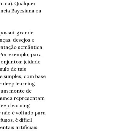
rma). Qualquer 
ência Bayesiana ou 
possui  grande 
ças, desejos e 
entação semântica 
Por exemplo, para 
njuntos: (cidade, 
ulo de tais 
e simples, com base 
 deep learning 
m um monte de 
nunca representam 
eep learning 
 não é voltado para 
os, é difícil 
ais artificiais 