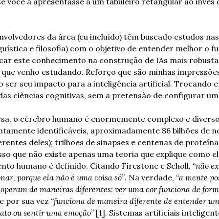
 você a apresentasse a um tabuleiro retangular ao invés 
nvolvedores da área (eu incluído) têm buscado estudos nas
guística e filosofia) com o objetivo de entender melhor o 
ar este conhecimento na construção de IAs mais robustas
 que venho estudando. Reforço que são minhas impressões 
ser seu impacto para a inteligência artificial. Trocando e
das ciências cognitivas, sem a pretensão de configurar um 
rsa, o cérebro humano é enormemente complexo e diverso. 
intamente identificáveis, aproximadamente 86 bilhões de n
erentes deles); trilhões de sinapses e centenas de proteína
isso que não existe apenas uma teoria que explique como el
o humano é definido. Citando Firestone e Scholl, 
“não ex
nar, porque ela não é uma coisa só”
. Na verdade, 
“a mente pos
 operam de maneiras diferentes: ver uma cor funciona de forma
ue por sua vez 
“funciona de maneira diferente de entender um
ato ou sentir uma emoção”
 [1]. Sistemas artificiais inteligente