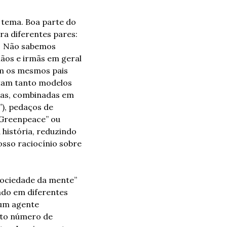
 tema. Boa parte do 
a diferentes pares: 
.  Não sabemos 
os e irmãs em geral 
m os mesmos pais 
tam tanto modelos 
tas, combinadas em 
), pedaços de 
(“Greenpeace” ou 
história, reduzindo 
sso raciocínio sobre 
ciedade da mente” 
ado em diferentes 
um agente 
o número de 