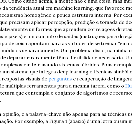
 Como citado acima, a mente não é uma coisa, mas muita
o da tendência atual em machine learning, que favorece mo
ecanismo homogêneo e pouca estrutura interna. Por exem
ue precisam aplicar percepção, predição e tomada de deci
elativamente uniformes que aprendem correlações diretas
 e pixels) e um conjunto de saídas (instruções para direçã
tipo de coisa apontam para as virtudes de se treinar “em c
s módulos separadamente. Um problema disso, na minha opi
s de depurar e raramente têm a flexibilidade necessária. U
omplexos em IA é usando sistemas híbridos. Bons exemplos
um sistema que integra deep learning e técnicas simbólic
 respostas visuais de 
perguntas
 e recuperação de imagens
de múltiplas ferramentas para a mesma tarefa, como o 
Hu
itetura que contempla o conjunto de algoritmos e recursos
 
 opinião, é a palavra-chave não apenas para as técnicas 
mação. Por exemplo, a Figura 1 (abaixo) é uma letra ou um