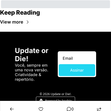
Keep Reading
View more
Update or 
Die!
Você, sempre em 
uma nova versão. 
Assinar
Criatividade & 
repertório.
© 2026 Update or Die!.
Powered by beehiiv
0