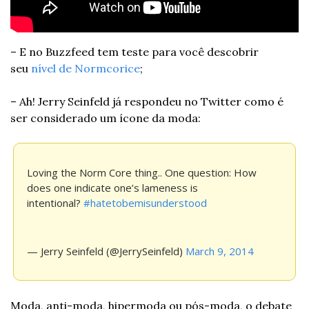
– E no Buzzfeed tem teste para você descobrir 
seu 
nível de Normcorice
;
– Ah! Jerry Seinfeld já respondeu no Twitter como é 
ser considerado um ícone da moda:
Loving the Norm Core thing.. One question: How 
does one indicate one’s lameness is 
intentional? 
#hatetobemisunderstood
— Jerry Seinfeld (@JerrySeinfeld) 
March 9, 2014
Moda, anti-moda, hipermoda ou pós-moda, o debate 