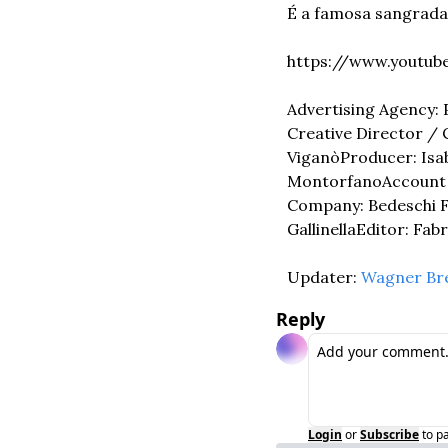
É a famosa sangrada 
https://www.youtu
Advertising Agency: Pu
Creative Director / 
Viganò
Producer: Isa
Montorfano
Account 
Company: Bedeschi F
Gallinella
Editor: Fab
Updater: 
Wagner Br
Reply
Login
or
Subscribe
to p