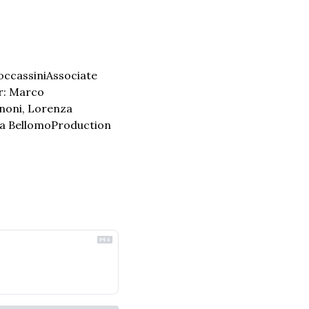
occassini
Associate 
r: Marco 
noni, Lorenza 
ia Bellomo
Production 