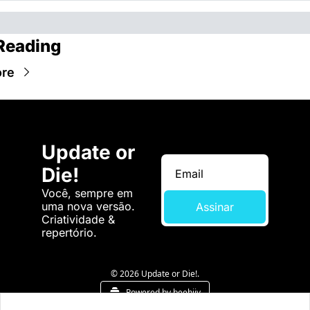
Reading
ore
Update or 
Die!
Você, sempre em 
uma nova versão. 
Assinar
Criatividade & 
repertório.
© 2026 Update or Die!.
Powered by beehiiv