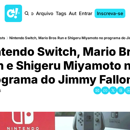
Início
Arquivo
Tags
Autores
Entrar
Inscreva-se
sts
Nintendo Switch, Mario Bros Run e Shigeru Miyamoto no programa do J
tendo Switch, Mario Br
 e Shigeru Miyamoto n
ograma do Jimmy Fallo
6