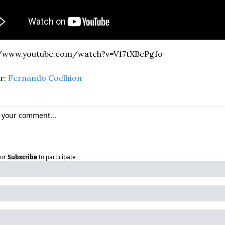
//www.youtube.com/watch?v=V17tXBePgfo
: 
Fernando Coelhion
or
Subscribe
to participate