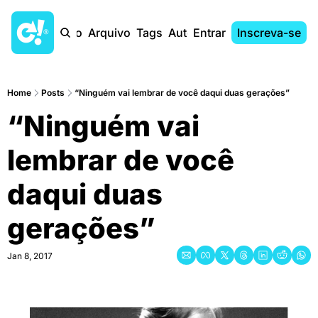
Início
Arquivo
Tags
Autores
Entrar
Inscreva-se
Home
Posts
“Ninguém vai lembrar de você daqui duas gerações”
“Ninguém vai 
lembrar de você 
daqui duas 
gerações”
Jan 8, 2017