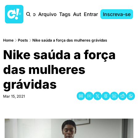
Início
Arquivo
Tags
Autores
Entrar
Inscreva-se
Home
Posts
Nike saúda a força das mulheres grávidas
Nike saúda a força 
das mulheres 
grávidas
Mar 15, 2021