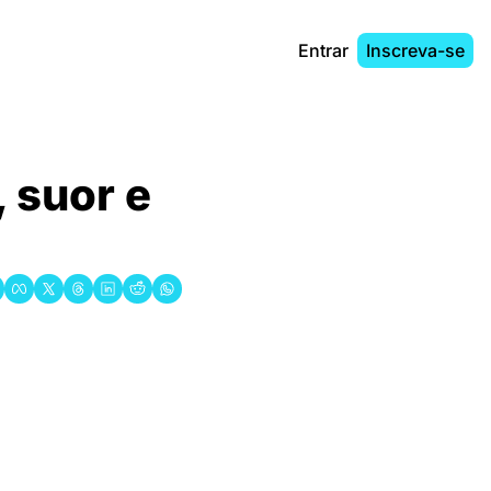
Entrar
Inscreva-se
 suor e 