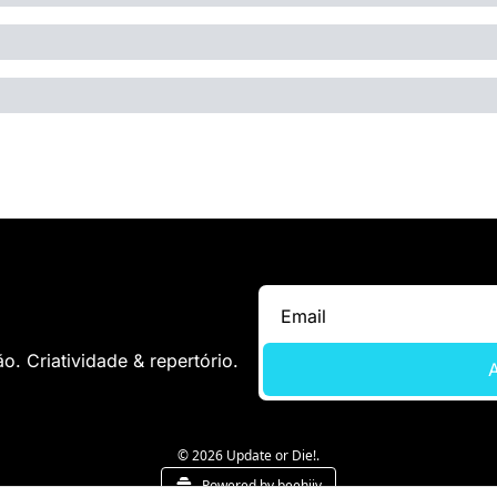
. Criatividade & repertório.
A
© 2026 Update or Die!.
Powered by beehiiv