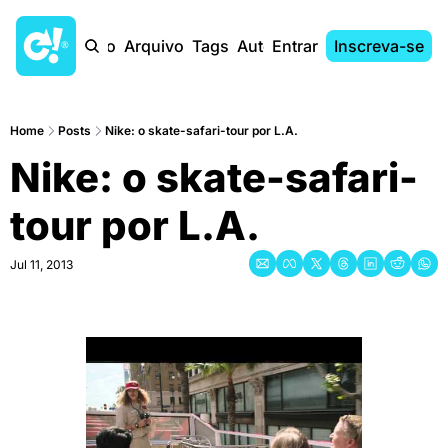
Início
Arquivo
Tags
Autores
Entrar
Inscreva-se
Home
Posts
Nike: o skate-safari-tour por L.A.
Nike: o skate-safari-
tour por L.A.
Jul 11, 2013