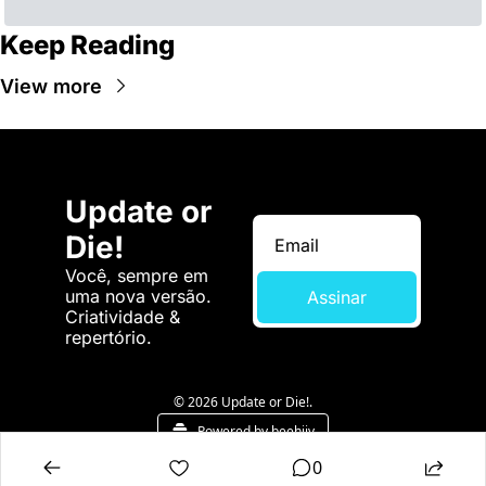
Keep Reading
View more
Update or 
Die!
Você, sempre em 
uma nova versão. 
Assinar
Criatividade & 
repertório.
© 2026 Update or Die!.
Powered by beehiiv
0