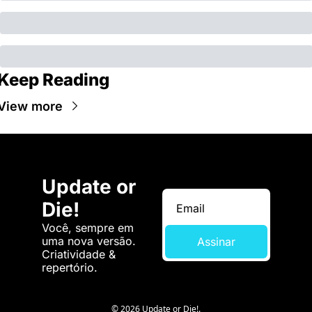
Keep Reading
View more
Update or 
Die!
Você, sempre em 
uma nova versão. 
Assinar
Criatividade & 
repertório.
© 2026 Update or Die!.