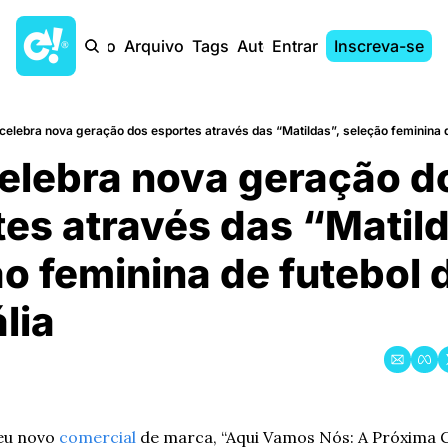
Início
Arquivo
Tags
Autores
Entrar
Inscreva-se
celebra nova geração dos esportes através das “Matildas”, seleção feminina d
elebra nova geração do
es através das “Matild
ão feminina de futebol d
́lia
eu novo 
comercial
 de marca, “Aqui Vamos Nós: A Próxima 