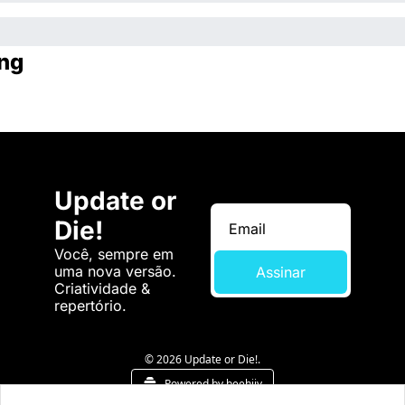
ng
Update or 
Die!
Você, sempre em 
uma nova versão. 
Assinar
Criatividade & 
repertório.
© 2026 Update or Die!.
Powered by beehiiv