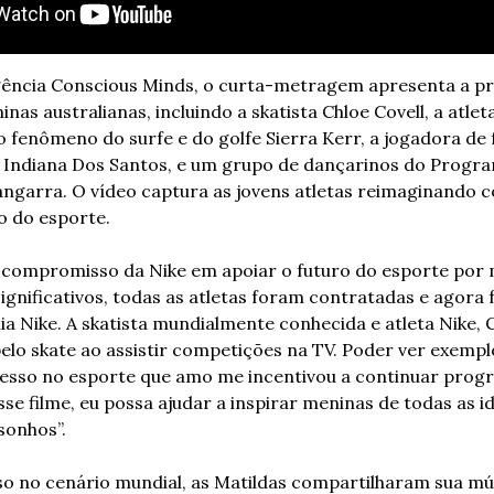
agência Conscious Minds, o curta-metragem apresenta a p
inas australianas, incluindo a skatista Chloe Covell, a atlet
o fenômeno do surfe e do golfe Sierra Kerr, a jogadora de f
 Indiana Dos Santos, e um grupo de dançarinos do Progra
ngarra. O vídeo captura as jovens atletas reimaginando c
ro do esporte.
compromisso da Nike em apoiar o futuro do esporte por m
ignificativos, todas as atletas foram contratadas e agora 
a Nike. A skatista mundialmente conhecida e atleta Nike, Ch
elo skate ao assistir competições na TV. Poder ver exempl
esso no esporte que amo me incentivou a continuar progr
sse filme, eu possa ajudar a inspirar meninas de todas as id
sonhos”.
o no cenário mundial, as Matildas compartilharam sua músi