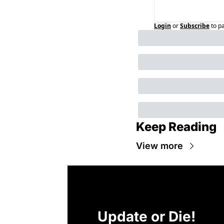
Login
or
Subscribe
to p
Keep Reading
View more
Update or Die!