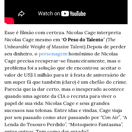
Esse é filmão com certeza. Nicolas Cage interpreta 
Nicolas Cage mesmo em “
O Peso do Talento
” 
(The 
Unbearable Weight of Massive Talent).
Depois de perder 
seu dinheiro, o 
personagem
 homônimo de Nicolas 
Cage precisa recuperar-se financeiramente, mas o 
problema foi a solução que ele encontrou: aceitar o 
valor de US$ 1 milhão para ir à festa de aniversário de 
um super fã que também (claro) é um chefão do crime. 
Parecia que ia dar certo, mas o inesperado acontece 
quando uma agente da CIA o recruta para viver o 
papel de sua vida: Nicolas Cage e seus grandes 
sucessos nas telonas. Entre idas e vindas, Cage viaja 
por seu passado como ator passando por 
“Con Air”
, “A 
Lenda do Tesouro Perdido”, “Motoqueiro Fantasma”, 
entre outros. 
Tem como dar errado? 