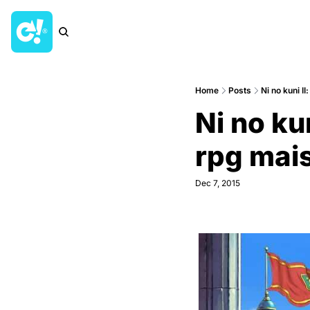
Home
Posts
Ni no kuni II
Ni no kun
rpg mais
Dec 7, 2015