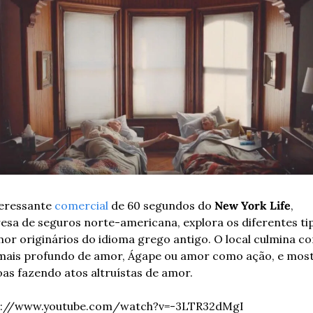
eressante 
comercial
 de 60 segundos do 
New York Life
, 
sa de seguros norte-americana, explora os diferentes tip
or originários do idioma grego antigo. O local culmina co
mais profundo de amor, Ágape ou amor como ação, e mostr
as fazendo atos altruístas de amor.
s://www.youtube.com/watch?v=-3LTR32dMgI