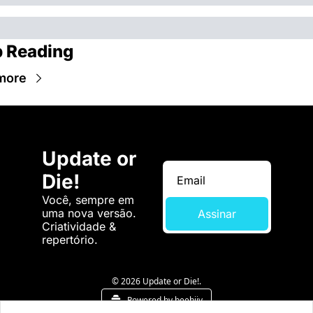
 Reading
more
Update or 
Die!
Você, sempre em 
uma nova versão. 
Assinar
Criatividade & 
repertório.
© 2026 Update or Die!.
Powered by beehiiv