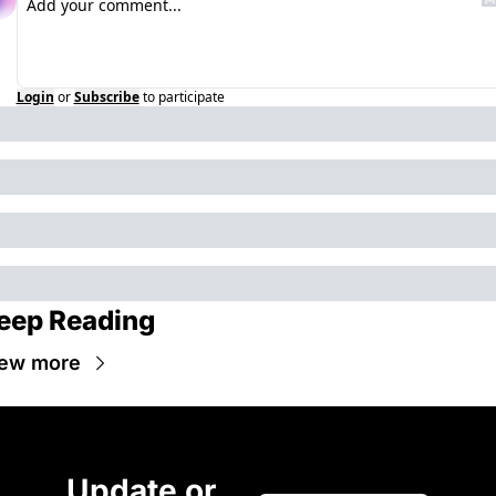
Login
or
Subscribe
to participate
eep Reading
ew more
Update or 