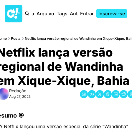
Início
Arquivo
Tags
Autores
Entrar
Inscreva-se
ome
Posts
Netflix lança versão regional de Wandinha em Xique-Xique, Bah
Netflix lança versão 
regional de Wandinha 
em Xique-Xique, Bahia
Redação
Aug 27, 2025
esumo 🎯
A Netflix lançou uma versão especial da série “Wandinha” 