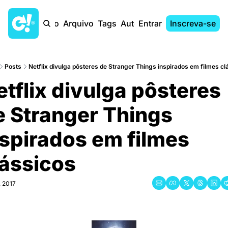
Início
Arquivo
Tags
Autores
Entrar
Inscreva-se
Posts
Netflix divulga pôsteres de Stranger Things inspirados em filmes cla
tflix divulga pôsteres 
e Stranger Things 
spirados em filmes 
ássicos
, 2017