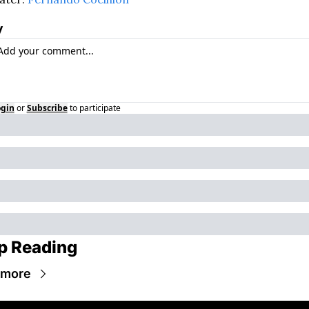
y
ogin
or
Subscribe
to participate
p Reading
 more