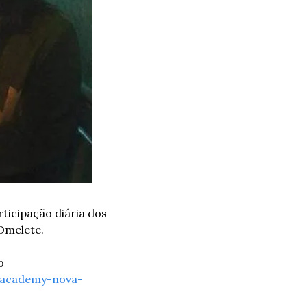
icipação diária dos 
 Omelete.
 
-academy-nova-