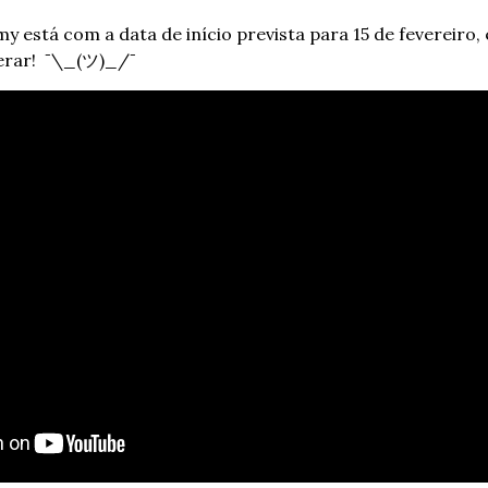
 está com a data de início prevista para 15 de fevereiro, 
perar!  ¯\_(ツ)_/¯