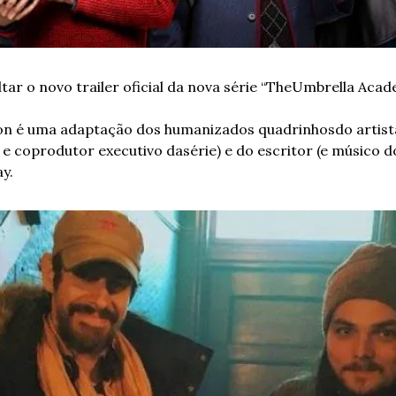
ltar o novo trailer oficial da nova série “The
Umbrella Acade
ion é uma adaptação dos humanizados quadrinhos
do artist
 e coprodutor executivo da
série) e do escritor (e músico 
y. 