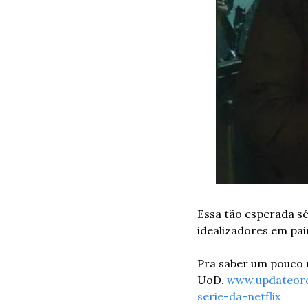
Essa tão esperada sé
idealizadores em pain
Pra saber um pouco ma
UoD. 
www.updateord
serie-da-netflix