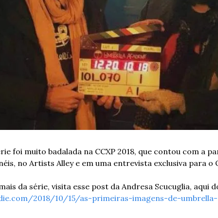
rie foi muito badalada na CCXP 2018, que contou com a part
éis, no Artists Alley e em uma entrevista exclusiva para o
is da série, visita esse post da Andresa Scucuglia, aqui do
ie.com/2018/10/15/as-primeiras-imagens-de-umbrella