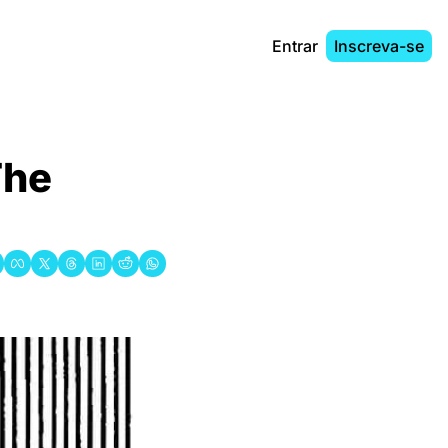
Entrar
Inscreva-se
he 