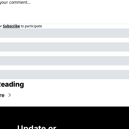
or
Subscribe
to participate
Reading
re
Update or 