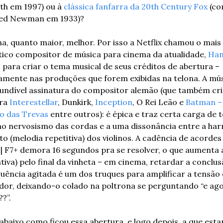
th em 1997) ou à 
clássica fanfarra da 20th Century Fox
 (co
red Newman em 1933)?
a, quanto maior, melhor. Por isso a Netflix chamou o mais 
ico compositor de música para cinema da atualidade, 
Han
, para criar o tema musical de seus créditos de abertura – 
vamente nas produções que forem exibidas na telona. A mús
ra 
Interestellar
, Dunkirk, 
Inception
, O Rei Leão e 
Batman – 
ro das Trevas
 entre outros): é épica e traz certa carga de t
ao nervosismo das cordas e a uma dissonância entre a har
to (melodia repetitiva) dos violinos. A cadência de acordes 
b | F7+ demora 16 segundos pra se resolver, o que aumenta 
tiva) pelo final da vinheta – em cinema, retardar a conclus
ência agitada é um dos truques para amplificar a tensão 
dor, deixando-o colado na poltrona se perguntando “e agor
?”. 
abaixo como ficou essa abertura, e logo depois, a que esta