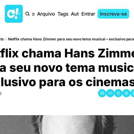
Início
Arquivo
Tags
Autores
Entrar
Inscreva-se
ts
Netflix chama Hans Zimmer para seu novo tema musical – exclusivo par
flix chama Hans Zimme
a seu novo tema musica
lusivo para os cinema
0