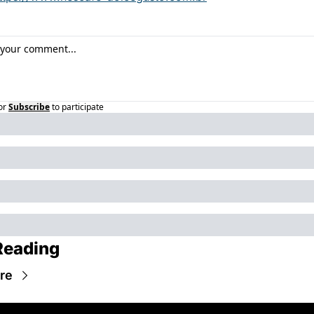
or
Subscribe
to participate
Reading
re