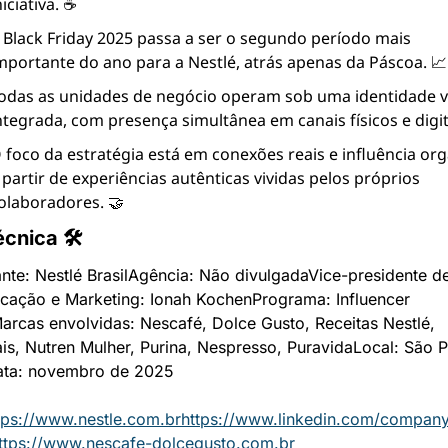
niciativa. ☕
 Black Friday 2025 passa a ser o segundo período mais 
mportante do ano para a Nestlé, atrás apenas da Páscoa. 📈
odas as unidades de negócio operam sob uma identidade vi
ntegrada, com presença simultânea em canais físicos e digit
 foco da estratégia está em conexões reais e influência orgâ
 partir de experiências autênticas vividas pelos próprios 
olaboradores. 🤝
écnica 🛠
nte: Nestlé Brasil
Agência: Não divulgada
Vice-presidente de
cação e Marketing: Ionah Kochen
Programa: Influencer 
arcas envolvidas: Nescafé, Dolce Gusto, Receitas Nestlé, 
is, Nutren Mulher, Purina, Nespresso, Puravida
Local: São P
ata: novembro de 2025
tps://www.nestle.com.br
https://www.linkedin.com/company
ttps://www.nescafe-dolcegusto.com.br