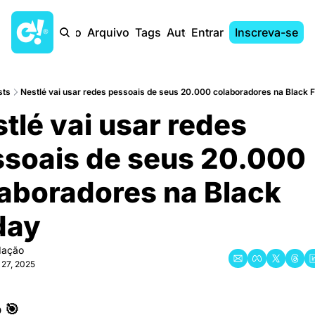
Início
Arquivo
Tags
Autores
Entrar
Inscreva-se
sts
Nestlé vai usar redes pessoais de seus 20.000 colaboradores na Black F
tlé vai usar redes 
soais de seus 20.000 
aboradores na Black 
day
dação
 27, 2025
 🎯