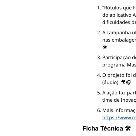
“Rótulos que F
do aplicativo A
dificuldades de
A campanha uti
nas embalagens
👁️
Participação d
programa Mast
O projeto foi 
(áudio). 🎥🎧
A ação faz par
time de Inovaç
https://www.r
Ficha Técnica 🛠