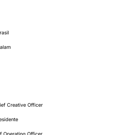
rasil
Falam
f Creative Officer
esidente
f Operating Officer