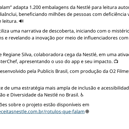
alam” adapta 1.200 embalagens da Nestlé para leitura auto
liaInclui, beneficiando milhões de pessoas com deficiência v
 leitura. 🔊
liza uma narrativa de descoberta, iniciando com o mistér
 e revelando a inovação por meio de influenciadores com de
e Regiane Silva, colaboradora cega da Nestlé, em uma ativaç
erChef, apresentando o uso do app e seu impacto. 📺
desenvolvido pela Publicis Brasil, com produção da O2 Filmes
te de uma estratégia mais ampla de inclusão e acessibilidade
ão e Diversidade da Nestlé no Brasil. ♿
Mais informações sobre o projeto estão disponíveis em 
eceitasnestle.com.br/rotulos-que-falam
 🌐