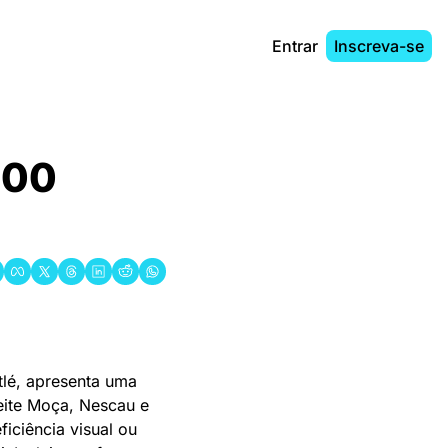
Entrar
Inscreva-se
200 
lé, apresenta uma 
ite Moça, Nescau e 
iciência visual ou 