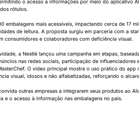
ermitindo o acesso a informações por meio do aplicativo Alia
dos rótulos.
00 embalagens mais acessíveis, impactando cerca de 17 milh
dades de leitura. A proposta surgiu em parceria com a startu
m consumidores e colaboradores com deficiência visual.
vidade, a Nestlé lançou uma campanha em etapas, baseada
ncios nas redes sociais, participação de influenciadores 
sterChef. O vídeo principal mostra o uso prático do app n
cia visual, idosos e não alfabetizadas, reforçando o alcanc
convida outras empresas a integrarem seus produtos ao Alia
ia e o acesso à informação nas embalagens no país.