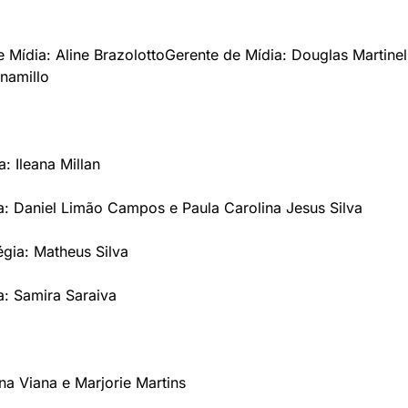
e Mídia: Aline Brazolotto
Gerente de Mídia: Douglas Martinel
namillo
a: Ileana Millan
a: Daniel Limão Campos e Paula Carolina Jesus Silva 
égia: Matheus Silva
a: Samira Saraiva 
a Viana e Marjorie Martins