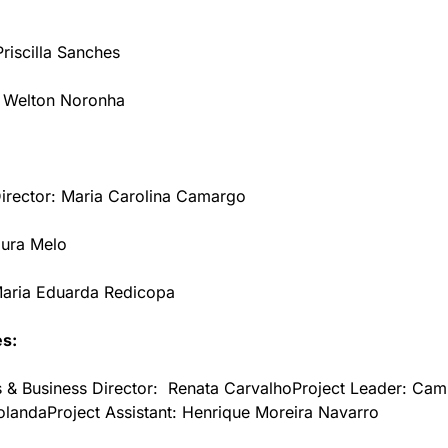
riscilla Sanches
e Welton Noronha 
Director: Maria Carolina Camargo
aura Melo 
 Maria Eduarda Redicopa
es:
 & Business Director:  Renata Carvalho
Project Leader: Cami
olanda
Project Assistant: Henrique Moreira Navarro