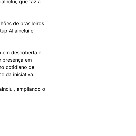
Inclui, que faz a 
ões de brasileiros 
p AliaInclui e 
 em descoberta e 
e presença em 
o cotidiano de 
e da iniciativa.
Inclui, ampliando o 