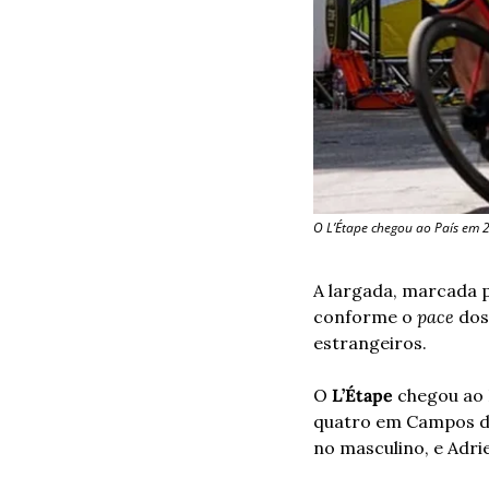
O L’Étape chegou ao País em 
A largada, marcada p
conforme o 
pace
 dos
estrangeiros.
O
 L’Étape
 chegou ao 
quatro em Campos do 
no masculino, e Adri