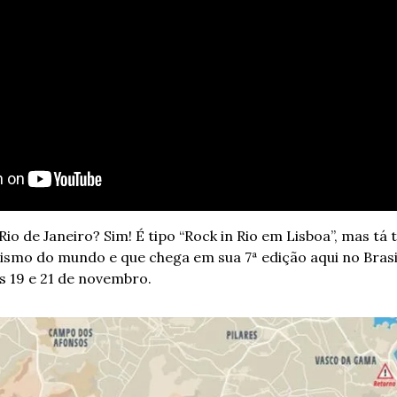
o de Janeiro? Sim! É tipo “Rock in Rio em Lisboa”, mas tá 
ismo do mundo e que chega em sua 7ª edição aqui no Brasil,
s 19 e 21 de novembro. 