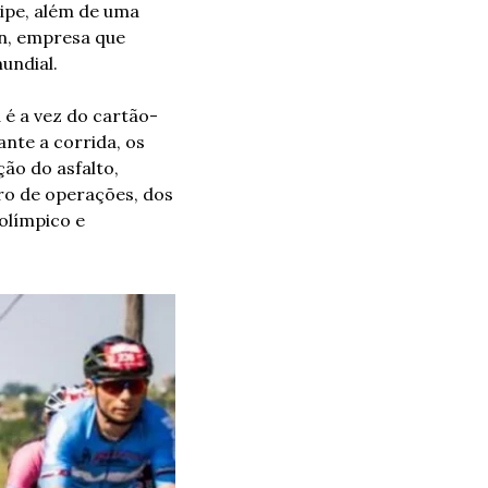
ipe, além de uma 
on, empresa que 
undial.
 é a vez do cartão-
nte a corrida, os 
ão do asfalto, 
o de operações, dos 
olímpico e 