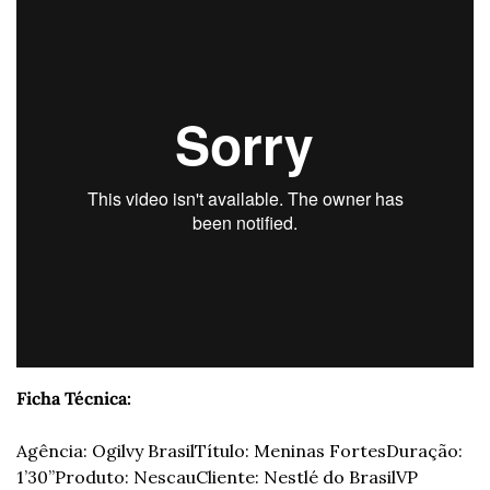
Ficha Técnica:
Agência: Ogilvy Brasil
Título: Meninas Fortes
Duração: 
1’30’’
Produto: Nescau
Cliente: Nestlé do Brasil
VP 