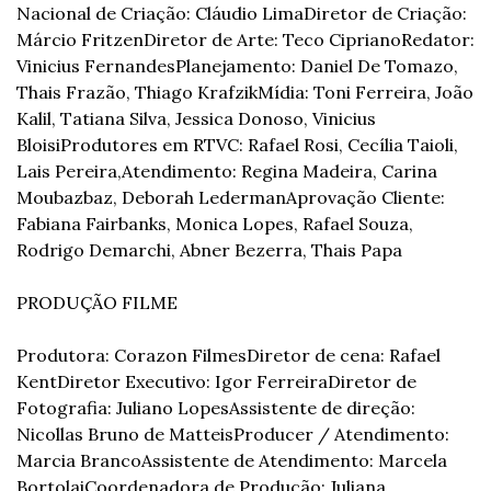
Nacional de Criação: Cláudio Lima
Diretor de Criação: 
Márcio Fritzen
Diretor de Arte: Teco Cipriano
Redator: 
Vinicius Fernandes
Planejamento: Daniel De Tomazo, 
Thais Frazão, Thiago Krafzik
Mídia: Toni Ferreira, João 
Kalil, Tatiana Silva, Jessica Donoso, Vinicius 
Bloisi
Produtores em RTVC: Rafael Rosi, Cecília Taioli, 
Lais Pereira,
Atendimento: Regina Madeira, Carina 
Moubazbaz, Deborah Lederman
Aprovação Cliente: 
Fabiana Fairbanks, Monica Lopes, Rafael Souza, 
Rodrigo Demarchi, Abner Bezerra, Thais Papa
PRODUÇÃO FILME
Produtora: Corazon Filmes
Diretor de cena: Rafael 
Kent
Diretor Executivo: Igor Ferreira
Diretor de 
Fotografia: Juliano Lopes
Assistente de direção: 
Nicollas Bruno de Matteis
Producer / Atendimento: 
Marcia Branco
Assistente de Atendimento: Marcela 
Bortolai
Coordenadora de Produção: Juliana 