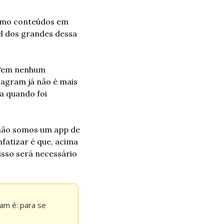
omo conteúdos em 
l dos grandes dessa 
 “em nenhum 
agram já não é mais 
 quando foi 
não somos um app de 
fatizar é que, acima 
isso será necessário 
m é: para se 