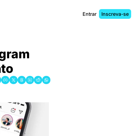
Entrar
Inscreva-se
gram 
nto