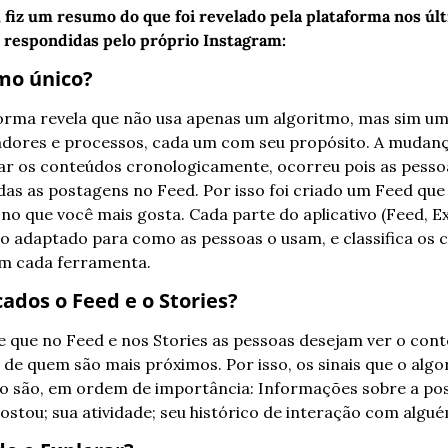
, fiz um resumo do que foi revelado pela plataforma nos úl
s respondidas pelo próprio Instagram:
mo único?
orma revela que não usa apenas um algoritmo, mas sim um
cadores e processos, cada um com seu propósito. A mudanç
ar os conteúdos cronologicamente, ocorreu pois as pesso
s as postagens no Feed. Por isso foi criado um Feed que cl
o que você mais gosta. Cada parte do aplicativo (Feed, Exp
o adaptado para como as pessoas o usam, e classifica os 
em cada ferramenta.
cados o Feed e o Stories?
que no Feed e nos Stories as pessoas desejam ver o cont
 de quem são mais próximos. Por isso, os sinais que o algo
údo são, em ordem de importância: Informações sobre a po
ostou; sua atividade; seu histórico de interação com algué