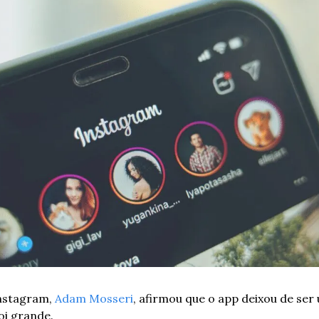
nstagram, 
Adam Mosseri
, afirmou que o app deixou de ser 
oi grande. 