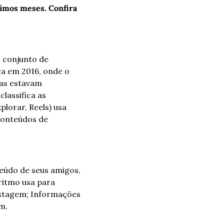
timos meses. Confira 
 conjunto de 
a em 2016, onde o 
as estavam 
assifica as 
lorar, Reels) usa 
conteúdos de 
eúdo de seus amigos, 
ritmo usa para 
stagem; Informações 
m.