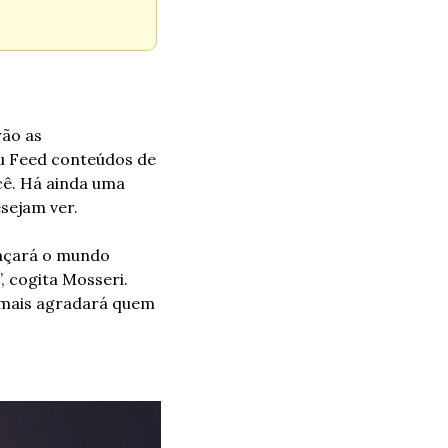
ão as 
 Feed conteúdos de 
ê. Há ainda uma 
sejam ver. 
açará o mundo 
, cogita Mosseri. 
 mais agradará quem 