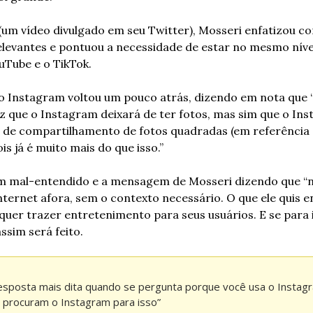
um vídeo divulgado em seu Twitter), Mosseri enfatizou c
levantes e pontuou a necessidade de estar no mesmo níve
uTube e o TikTok. 
 o Instagram voltou um pouco atrás, dizendo em nota que
que o Instagram deixará de ter fotos, mas sim que o Inst
 de compartilhamento de fotos quadradas (em referência a
is já é muito mais do que isso.”
m mal-entendido e a mensagem de Mosseri dizendo que “
internet afora, sem o contexto necessário. O que ele quis en
 quer trazer entretenimento para seus usuários. E se para 
assim será feito.
esposta mais dita quando se pergunta porque você usa o Instagra
s procuram o Instagram para isso”