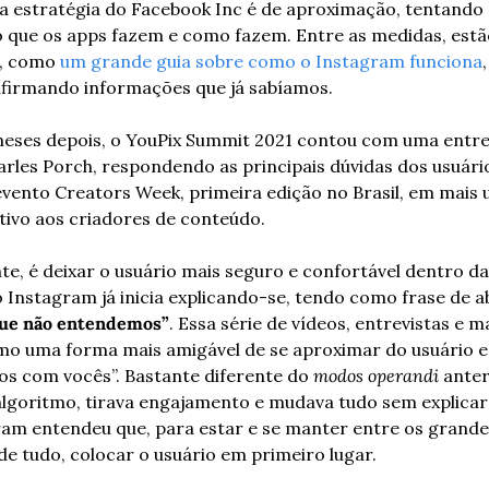
 estratégia do Facebook Inc é de aproximação, tentando d
 que os apps fazem e como fazem. Entre as medidas, estã
a, como 
um grande guia sobre como o Instagram funciona
nfirmando informações que já sabíamos. 
eses depois, o YouPix Summit 2021 contou com uma entrev
rles Porch, respondendo as principais dúvidas dos usuários
vento Creators Week, primeira edição no Brasil, em mais 
tivo aos criadores de conteúdo.
te, é deixar o usuário mais seguro e confortável dentro da
o que não entendemos”
. Essa série de vídeos, entrevistas e m
o uma forma mais amigável de se aproximar do usuário e d
s com vocês”. Bastante diferente do 
modos operandi
 anter
algoritmo, tirava engajamento e mudava tudo sem explicar
am entendeu que, para estar e se manter entre os grandes
de tudo, colocar o usuário em primeiro lugar.