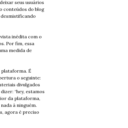
eixar seus usuários 
o conteúdos do blog 
, desmistificando 
ista inédita com o 
. Por fim, essa 
uma medida de 
 plataforma. É 
curioso que o guia do Instagram já inicia explicando-se, tendo como frase de abertura o seguinte: 
ateriais divulgados 
izer: “hey, estamos 
ior da plataforma, 
 nada à ninguém. 
, agora é preciso 