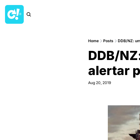
Home
Posts
DDB/NZ: uma 
DDB/NZ:
alertar 
Aug 20, 2019