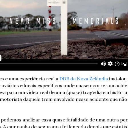
s e uma experiência real a 
DDB da Nova Zelândia
 instalou
viários e locais específicos onde quase ocorreram aciden
va para um vídeo real de uma (quase) tragédia e a história
o motorista daquele trem envolvido nesse acidente que não
 podemos analizar essa quase fatalidade de uma outra pers
m. A campanha de segurança foi lançada depois que estatís