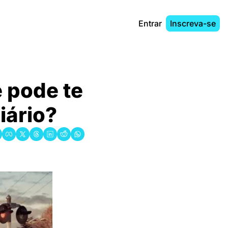
Entrar
Inscreva-se
pode te 
ário?