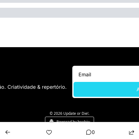
. Criatividade & repertório.
A
© 2026 Update or Die!.
Powered by beehiiv
0